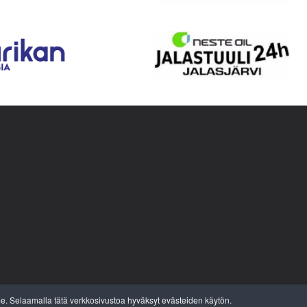
©
EPU
Ry
_
_
 Selaamalla tätä verkkosivustoa hyväksyt evästeiden käytön.