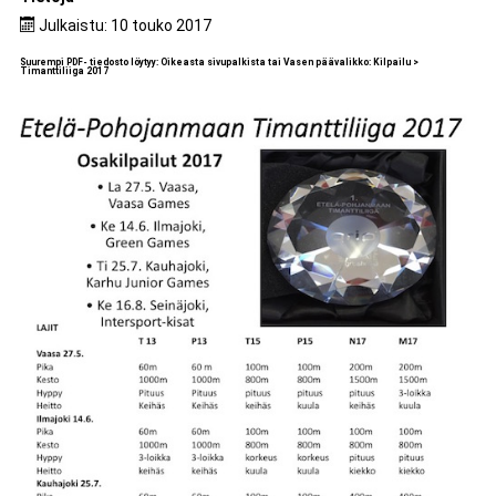
Julkaistu: 10 touko 2017
Suurempi PDF- tiedosto löytyy: Oikeasta sivupalkista tai Vasen päävalikko: Kilpailu >
Timanttiliiga 2017