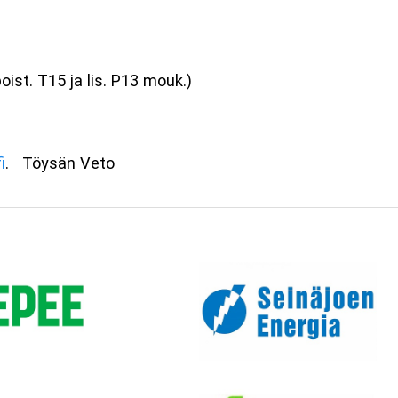
/ N17, 
ist. T15 ja lis. P13 mouk.)
i
. Töysän Veto