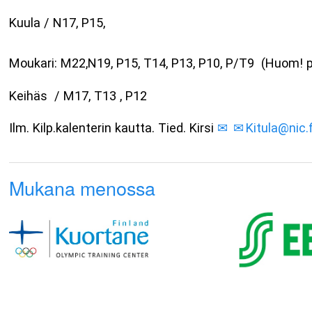
Kuula 
Moukari: M22,N19, P15, T14, P13, P10, P/T9 (Huom! po
Keihäs / M17, T13 , P12
Ilm. Kilp.kalenterin kautta. Tied. Kirsi
Kitula@nic.f
Mukana menossa