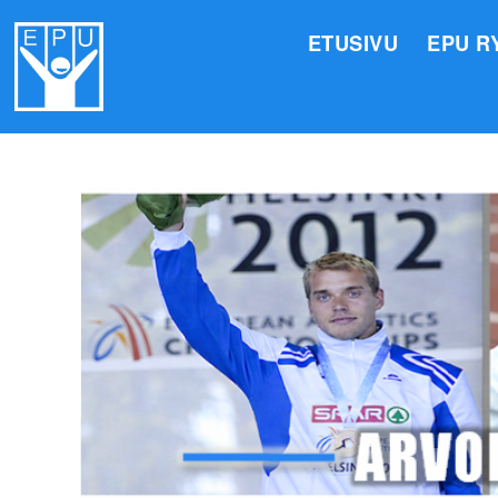
ETUSIVU
EPU R
HALLI
VALIO
JÄSEN
TOIMI
ARVOM
EPU:N
SUOMI
TOIMI
EPU:N
KIRJA