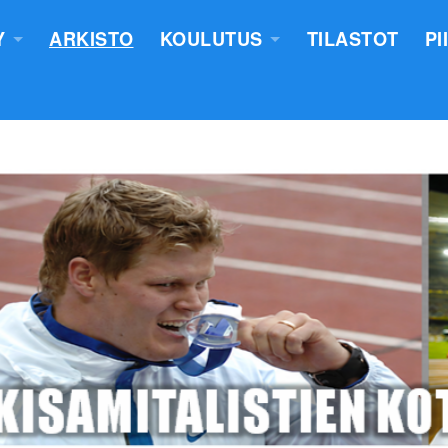
Y
ARKISTO
KOULUTUS
TILASTOT
PI
TUS
YLEISURHEILUN STARTTIKURS
KUNNAT JA TIIMIT
LASTEN VALMENTAJATUTKINT
SEURAT
TUOMARIKOULUTUS
NTASUUNNITELMA
LÄHETTÄJÄKOULUTUS
ERKKIEN ANOMINEN
VALMENTAJAKOULUTUS
 SÄÄNNÖT
PIIRILEIRITYS
100V - EPN YU
NTAKERTOMUKSET
 PÖYTÄSTANDAARIN SAANEET
UTUMINEN