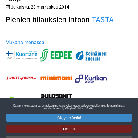
Julkaistu: 28 marraskuu 2014
Pienien fiilauksien Infoon
TÄSTÄ
Mukana menossa
Käytämme evästeitä parantaaksemme käyttökokemustasi verkkosivustollamme. Selaamalla tätä
verkkosivustoa hyväksyt evästeiden käytön.
Ok, ymmärsin!
ETELÄ-POHJANMAAN YLEISURHEILU
EPU RY:n TOIMISTO
Hylkää
Pohjanmaan Liikunta ja Urheilu
Huhtalantie 2, 60220 SEINÄJOKI
puh. 06 420 3000 fax 06 420 3050