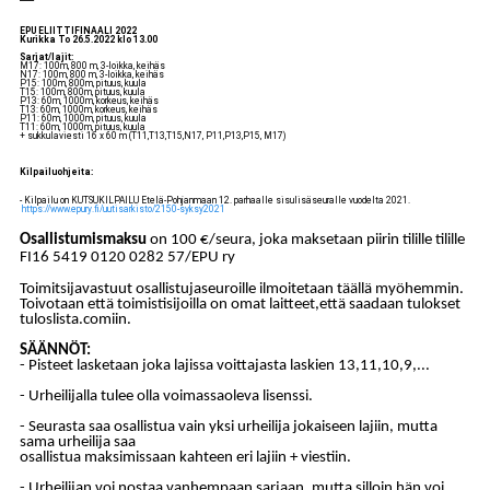
EPU ELIITTIFINAALI 2022
Kurikka To 26.5.2022 klo 13.00
Sarjat/lajit:
M17: 100m, 800 m, 3-loikka, keihäs
N17: 100m, 800 m, 3-loikka, keihäs
P15: 100m, 800m, pituus, kuula
T15: 100m, 800m, pituus, kuula
P13: 60m, 1000m, korkeus, keihäs
T13: 60m, 1000m, korkeus, keihäs
P11: 60m, 1000m, pituus, kuula
T11: 60m, 1000m, pituus, kuula
+ sukkulaviesti 16 x 60 m (T11,T13,T15,N17, P11,P13,P15, M17)
Kilpailuohjeita:
- Kilpailu on KUTSUKILPAILU Etelä-Pohjanmaan 12. parhaalle sisulisäseuralle vuodelta 2021.
https://www.epury.fi/uutisarkisto/2150-syksy2021
Osallistumismaksu
on 100 €/seura, joka maksetaan piirin tilille tilille
FI16 5419 0120 0282 57/EPU ry
T
oimitsijavastuut osallistujaseuroille ilmoitetaan täällä myöhemmin.
Toivotaan että toimistisijoilla on omat laitteet,että saadaan tulokset
tuloslista.comiin.
SÄÄNNÖT:
- Pisteet lasketaan joka lajissa voittajasta laskien 13,11,10,9,...
- Urheilijalla tulee olla voimassaoleva lisenssi.
- Seurasta saa osallistua vain yksi urheilija jokaiseen lajiin, mutta
sama urheilija saa
osallistua maksimissaan kahteen eri lajiin + viestiin.
- Urheilijan voi nostaa vanhempaan sarjaan, mutta silloin hän voi