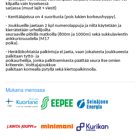
kilpailla vain kyseisessä
sarjassa (muut lajit + viesti)
- Kenttälajeissa on 4 suoritusta (pois lukien korkeushyppy).
- Joukkueille jaetaan 2 kpl numerolappuja ja niitä käytetään ja
kierrätetään urheilijoilta
seuraaville pitkillä matkoilla (800m ja 1000m) sekä sukkulaviestin
ankkuriosuudella (M17
poika).
- Henkilökohtaisia palkintoja ei jaeta, vaan jokaisesta joukkueesta
palkitaan tyttö- ja
poikaurheilija, jonka palkitsemisesta päättää seura itse omien
kriteerein. Voittajajoukkue
palkitaan komealla pytyllä sekä kiertopalkinnolla.
Mukana menossa