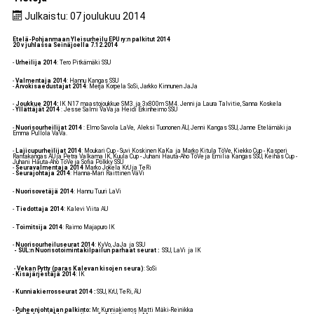
Julkaistu: 07 joulukuu 2014
Etelä-Pohjanmaan Yleisurheilu EPU ry:n palkitut 2014
20 v juhlassa Seinäjoella 7.12.2014
-
Urheilija 2014
: Tero Pitkämäki SSU
-
Valmentaja 2014
: Hannu Kangas SSU
-
Arvokisaedustajat 2014
: Merja Korpela SoSi, Jarkko Kinnunen JaJa
-
Joukkue 2014:
IK N17 maastojoukkue SM3. ja 3x800m SM4. Jenni ja Laura Talvitie, Sanna Koskela
-
Yllättäjät 2014
: Jesse Salmi VaVa ja Heidi Erkinheimo SSU
-
Nuorisourheilijat 2014
: Elmo Savola LaVe, Aleksi Tuononen ÄU, Jenni Kangas SSU, Janne Etelämäki ja
Emma Pullola VaVa.
-
Lajicupurheilijat 2014
: Moukari Cup - Suvi Koskinen KaKa ja Marko Kitula TöVe, Kiekko Cup - Kasperi
Rantakangas ÄU ja Petra Valkama IK, Kuula Cup - Juhani Hauta-Aho TöVe ja Emilia Kangas SSU, Keihäs Cup -
Juhani Hauta-Aho TöVe ja Sofia Pölkky SSU
-
Seuravalmentaja 2014
Marko Jokela KrU ja TeRi
-
Seurajohtaja 2014
: Hanna-Mari Raittinen VäVi
-
Nuorisovetäjä 2014
: Hannu Tuuri LaVi
-
Tiedottaja 2014
: Kalevi Viita AU
-
Toimitsija 2014
: Raimo Majapuro IK
-
Nuorisourheiluseurat 2014
: KyVo, JaJa ja SSU
- SUL:n Nuorisotoimintakilpailun parhaat seurat :
SSU, LaVi ja IK
-
Vekan Pytty (paras Kalevan kisojen seura)
: SoSi
-
Kisajärjestäjä 2014
: IK
-
Kunniakierrosseurat 2014
:
SSU, KrU, TeRi, ÄU
-
Puheenjohtajan palkinto:
Mr. Kunniakierros Matti Mäki-Reinikka