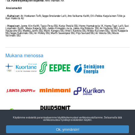
- Ex. Puheenjohtajien stipendi:
Antti Ihamäki AA
Ansiomerkit
- Kultaiset
: Ari Honkanen TeRi, Seppo Smolander LaVi, Arto Valkama KaWi, Olli-Pekka Karjalainen TöVe ja
Kari Häkkilä AU
- Hopeiset:
Janne Alin KaWi, Tapio Pesu SSU, Katja Perälä SSU, Henry Hannuksela IK, Hannu Tuuri LaVi, Suvi
Linjamäki KaWi , Merja Korpela SoSi, Jarkko Kinnunen JaJa, Jukka Ala-Nikkola SSU, Ari Halkola, SSU, Jussi
Hauta-aho SSU, Markku Jäntti SSU, Matti Kangas SSU, Irmeli Kantola SSU, Mikko Kuivinen SSU, Väinö Kuoppala
SSU, Seppo Kurkimäki SSU, Ari Pölkky SSU, Martti Saarenpää SSU, Pirjo Saxlund SSU, Ari Vekola SSU, Maire
Välimäki SSU.
Mukana menossa
Käytämme evästeitä parantaaksemme käyttökokemustasi verkkosivustollamme. Selaamalla tätä
verkkosivustoa hyväksyt evästeiden käytön.
Ok, ymmärsin!
ETELÄ-POHJANMAAN YLEISURHEILU