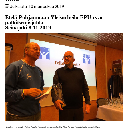
Julkaistu: 10 marraskuu 2019
Etelä-Pohjanmaan Yleisurheilu EPU ry:n
palkitsemisjuhla
Seinäjoki 8.11.2019
Vuoden valmentaja: Raine Savola LappVei, v
uoden urheilija Elmo Savola LappVei oli estynyt juhlasta