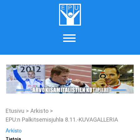
Etusivu
>
Arkisto
>
EPU:n Palkitsemisjuhla 8.11.-KUVAGALLERIA
Arkisto
Tietoja