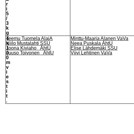
r
i
5
/
3
k
g
4
Teemu Tuomela AlajA
Minttu-Maaria Alanen
VaVa
x
Niilo Mustalahti SSU
Neea Puskala ÄhtU
1
Joona Kiviaho ÄhtU
Elise Lähdemäki SSU
0
Juuso Toivonen ÄhtU
Viivi Lehtinen VaVa
0
m
v
i
e
s
t
i
t
.