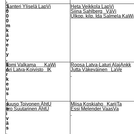
,
3
Santeri Yliselä LapVi
Heta Veikkola LapVi
0
*
Siina Sahlberg VäVi
0
Ulkop. kilp. Ida Salmela KaWi
0
m
k
ä
v
e
l
y
,
k
Tomi Valkama KaWi
Roosa Latva-Laturi AlajAnkk
o
Ari Latva-Koivisto IK
Jutta Väkeväinen LaVe
r
k
e
u
s
,
s
Juuso Toivonen ÄhtU
Miisa Koskiaho KarijTa
e
Iiro Suutarinen ÄhtU
Essi Melender VaasVa
i
v
ä
s
,