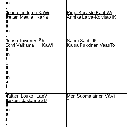
m
,
3
Joona Lindgren KaWi
Pinja Koivisto KauhWi
0
Petteri Mattila KaKa
Annika Latva-Koivisto IK
0
0
m
,
1
Juuso Toivonen ÄhtU
Sanni Säntti IK
1
Tomi Valkama KaWi
Kaisa Pukkinen VaasTo
0
m
/
1
0
0
m
a
j
,
4
Valtteri Louko LapVi
Meri Suomalainen VäVi
0
Aukusti Jaskari SSU
*
0
m
a
j
.