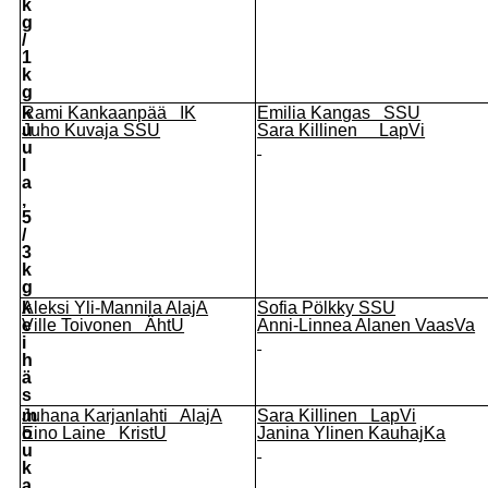
k
g
/
1
k
g
k
Rami Kankaanpää IK
Emilia Kangas
SSU
u
Juho Kuvaja SSU
Sara Killinen LapVi
u
l
a
,
5
/
3
k
g
k
Aleksi Yli-Mannila AlajA
Sofia Pölkky SSU
e
Ville Toivonen ÄhtU
Anni-Linnea Alanen VaasVa
i
h
ä
s
m
Juhana Karjanlahti AlajA
Sara Killinen LapVi
o
Eino Laine KristU
Janina Ylinen KauhajKa
u
k
a