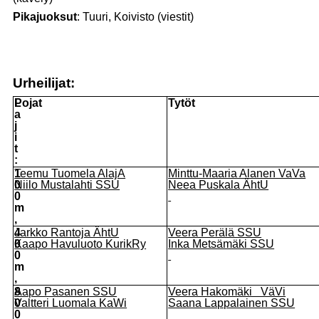
Pikajuoksut
: Tuuri, Koivisto (viestit)
Urheilijat:
L
Pojat
Tytöt
a
j
i
t
:
1
Teemu Tuomela AlajA
Minttu-Maaria Alanen
VaVa
0
Niilo Mustalahti SSU
Neea Puskala ÄhtU
0
m
,
4
Jarkko Rantoja ÄhtU
Veera Perälä SSU
0
Kaapo Havuluoto KurikRy
Inka Metsämäki SSU
0
m
,
8
Aapo Pasanen SSU
Veera Hakomäki VäVi
0
Valtteri Luomala KaWi
Saana Lappalainen SSU
0