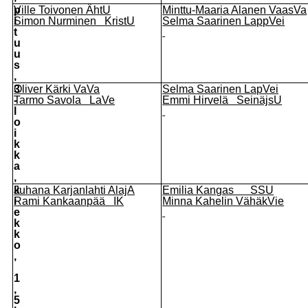
p
Ville Toivonen ÄhtU
Minttu-Maaria Alanen VaasVa
i
Simon Nurminen KristU
Selma Saarinen LappVei
t
u
u
s
,
3
Oliver
Kärki VaVa
Selma Saarinen LapVei
-
Tarmo Savola LaVe
Emmi Hirvelä SeinäjsU
l
o
i
k
k
a
,
k
Juhana Karjanlahti AlajA
Emilia Kangas SSU
i
Rami Kankaanpää IK
Minna Kahelin VähäkVie
e
k
k
o
,
1
,
5