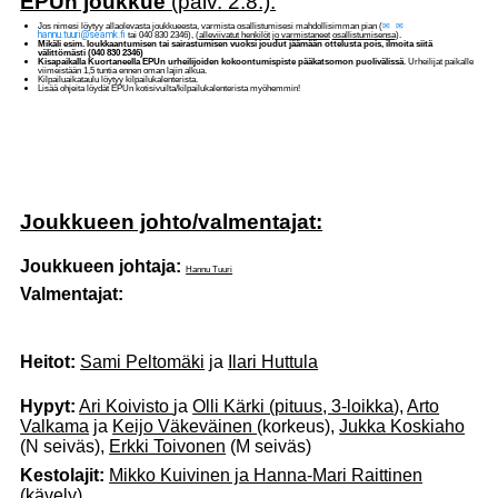
EPUn joukkue
(päiv. 2.8.):
Jos nimesi löytyy allaolevasta joukkueesta, varmista osallistumisesi mahdollisimman pian (
hannu.tuuri@seamk.fi
tai 040 830 2346), (
alleviivatut henkilöt jo varmistaneet
osallistumisensa
).
Mikäli esim. loukkaantumisen tai sairastumisen vuoksi joudut jäämään ottelusta pois, ilmoita siitä
välittömästi (040 830 2346)
Kisapaikalla Kuortaneella EPUn urheilijoiden kokoontumispiste pääkatsomon puolivälissä
. Urheilijat paikalle
viimeistään 1,5 tuntia ennen oman lajin alkua.
Kilpailuaikataulu löytyy kilpailukalenterista.
Lisää ohjeita löydät EPUn kotisivuilta/kilpailukalenterista myöhemmin!
Joukkueen johto/valmentajat:
Joukkueen johtaja:
Hannu Tuuri
Valmentajat:
Heitot:
Sami Peltomäki
ja
Ilari Huttula
Hypyt:
Ari Koivisto
ja
Olli Kärki (pituus, 3-loikka
),
Arto
Valkama
ja
Keijo Väkeväinen
(korkeus),
Jukka Koskiaho
(N seiväs),
Erkki Toivonen
(M seiväs)
Kestolajit:
Mikko Kuivinen ja Hanna-Mari Raittinen
(kävely)