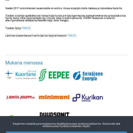
Vuoden 2017 ensimmäinen seuratiedote on valmis. Asiaa on paljon, mutta lukekaa ja tutustukaa huolella.
Tiedote sisältää ajankohtaista tietoa kilpailuista ja kilpailujen hausta, kunniakierroksesta ja koulutuksista.
Sieltä löytyy infoa myös keihään laji-illoista sekä sisuleirityksestä. HUOM! Seuraavan sisuleirin
urheilijavieraana nähdään keihäänheittäjä Jenni Kangas.
Tiedote löytyy
TÄÄLTÄ
.
Läntisen alueen kansalliset kilpailut löytyvät kootusti
TÄÄLTÄ
.
Mukana menossa
Käytämme evästeitä parantaaksemme käyttökokemustasi verkkosivustollamme. Selaamalla tätä
verkkosivustoa hyväksyt evästeiden käytön.