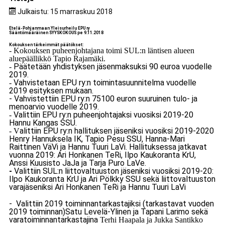
Julkaistu: 15 marraskuu 2018
Etelä-Pohjanmaan Yleisurheilu EPU ry
Sääntömääräinen SYYSKOKOUS pe 9.11.2018
Kokouksen tärkeimmät päätökset:
- Kokouksen puheenjohtajana toimi SUL:n läntisen alueen
aluepäällikkö Tapio Rajamäki.
Päätetään yhdistyksen jäsenmaksuksi 90 euroa vuodelle
-
2019.
Vahvistetaan EPU ry:n toimintasuunnitelma vuodelle
-
2019 esityksen mukaan.
- Vahvistettiin EPU ry:n 75100 euron suuruinen tulo- ja
menoarvio vuodelle 2019.
Valittiin EPU ry:n puheenjohtajaksi vuosiksi 2019-20
-
Hannu Kangas SSU.
alittiin EPU ry:n hallituksen jäseniksi vuosiksi 2019-2020
- V
Henry Hannuksela IK, Tapio Pesu SSU, Hanna-Mari
Raittinen VäVi ja Hannu Tuuri LaVi. Hallituksessa jatkavat
vuonna 2019: Ari Honkanen TeRi, Ilpo Kaukoranta KrU,
Anssi Kuusisto JaJa ja Tarja Puro LaVe.
-
Valittiin SUL:n liittovaltuuston jäseniksi vuosiksi 2019-20:
Ilpo Kaukoranta KrU ja Ari Pölkky SSU sekä liittovaltuuston
varajäseniksi Ari Honkanen TeRi ja Hannu Tuuri LaVi
- Valittiin 2019 toiminnantarkastajiksi (tarkastavat vuoden
2019 toiminnan)Satu Levelä-Ylinen ja Tapani Larimo sekä
varatoiminnantarkastajina
Terhi Haapala ja Jukka Santikko