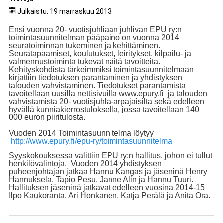
Julkaistu: 19 marraskuu 2013
Ensi vuonna 20- vuotisjuhliaan juhlivan EPU ry:n
toimintasuunnitelman pääpaino on vuonna 2014
seuratoiminnan tukeminen ja kehittäminen.
Seuratapaamiset, koulutukset, leiritykset, kilpailu- ja
valmennustoiminta tukevat näitä tavoitteita.
Kehityskohdista tärkeimmiksi toimintasuunnitelmaan
kirjattiin tiedotuksen parantaminen ja yhdistyksen
talouden vahvistaminen. Tiedotukset parantamista
tavoitellaan uusilla nettisivuilla www.epury.fi ja talouden
vahvistamista 20- vuotisjuhla-arpajaisilta sekä edelleen
hyvällä kunniakierrostuloksella, jossa tavoitellaan 140
000 euron piiritulosta.
Vuoden 2014 Toimintasuunnitelma löytyy
http://www.epury.fi/epu-ry/toimintasuunnitelma
Syyskokouksessa valittiin EPU ry:n hallitus, johon ei tullut
henkilövalintoja. Vuoden 2014 yhdistyksen
puheenjohtajan jatkaa Hannu Kangas ja jäseninä Henry
Hannuksela, Tapio Pesu, Janne Alin ja Hannu Tuuri.
Hallituksen jäseninä jatkavat edelleen vuosina 2014-15
Ilpo Kaukoranta, Ari Honkanen, Katja Perälä ja Anita Ora.