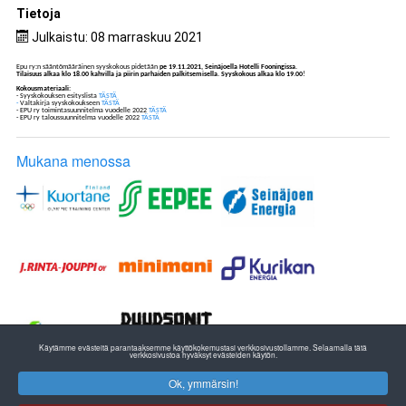
Tietoja
Julkaistu: 08 marraskuu 2021
Epu ry:n sääntömääräinen syyskokous pidetään
pe 19.11.2021, Seinäjoella Hotelli Fooningissa
.
Tilaisuus alkaa klo 18.00 kahvilla ja piirin parhaiden palkitsemisella. Syyskokous alkaa klo 19.00
!
Kokousmateriaali:
- Syyskokouksen esityslista
TÄSTÄ
-
Valtakirja syyskokoukseen
TÄSTÄ
- EPU ry toimintasuunnitelma vuodelle 2022
TÄSTÄ
- EPU ry taloussuunnitelma vuodelle 2022
TÄSTÄ
Mukana menossa
Käytämme evästeitä parantaaksemme käyttökokemustasi verkkosivustollamme. Selaamalla tätä
verkkosivustoa hyväksyt evästeiden käytön.
Ok, ymmärsin!
ETELÄ-POHJANMAAN YLEISURHEILU