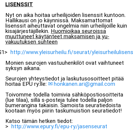
LISENSSIT
Nyt on aika hoitaa urheilijoiden lisenssit kuntoon.
Hallikausi on jo käynnissä. Maksamattomat
lisenssit aiheuttavat ongelmia niin urheilijoille kuin
kisajärjestäjillekin.
Huomioikaa seuroissa
muuttuneet käytänteet maksamisen ja yu-
vakuutuksen suhteen
$1>
http://www.yleisurheilu.fi/seurat/yleisurheilulisens
Monien seurojen vastuuhenkilöt ovat vaihtuneet
syksyn aikana.
Seurojen yhteystiedot ja laskutusosoitteet pitää
hoitaa EPU ry:lle:
honkanen.ari@gmail.com
Toivomme todella toimivia sähköpostiosoitteita
(lue tilaa), sillä s-posteja tulee todella paljon
bumerangina takaisin. Samoista seuratiedoista
kootaan myös piirin taskumuistion seuratiedot!
Katso tämän hetken tiedot:
>
http://www.epury.fi/epu-ry/jasenseurat