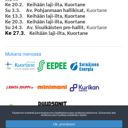
Ke 20.2.
Keihään laji-ilta, Kuortane
Su 3.3. Av. Pohjanmaan hallikisat,
Kuortane
Ke 13.3
.
Keihään laji-ilta, Kuortane
Ke 20.3. Keihään laji-ilta, Kuortane
Su 24.3. Av. Sisuikäisten pm-hallit,
Kuortane
Ke 27.3.
Keihään laji-ilta, Kuortane
Mukana menossa
Käytämme evästeitä parantaaksemme käyttökokemustasi verkkosivustollamme. Selaamalla tätä
verkkosivustoa hyväksyt evästeiden käytön.
Ok, ymmärsin!