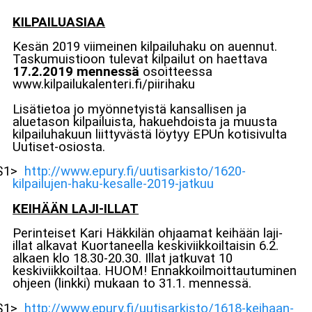
KILPAILUASIAA
Kesän 2019 viimeinen kilpailuhaku on auennut.
Taskumuistioon tulevat kilpailut on haettava
17.2.2019 mennessä
osoitteessa
www.kilpailukalenteri.fi/piirihaku
Lisätietoa jo myönnetyistä kansallisen ja
aluetason kilpailuista, hakuehdoista ja muusta
kilpailuhakuun liittyvästä löytyy EPUn kotisivulta
Uutiset-osiosta.
$1>
http://www.epury.fi/uutisarkisto/1620-
kilpailujen-haku-kesalle-2019-jatkuu
KEIHÄÄN LAJI-ILLAT
Perinteiset Kari Häkkilän ohjaamat keihään laji-
illat alkavat Kuortaneella keskiviikkoiltaisin 6.2.
alkaen klo 18.30-20.30. Illat jatkuvat 10
keskiviikkoiltaa. HUOM! Ennakkoilmoittautuminen
ohjeen (linkki) mukaan to 31.1. mennessä.
$1>
http://www.epury.fi/uutisarkisto/1618-keihaan-