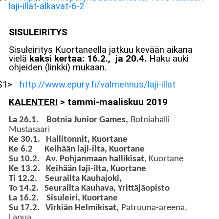
laji-illat-alkavat-6-2
SISULEIRITYS
Sisuleiritys Kuortaneella jatkuu kevään aikana
vielä
kaksi kertaa: 16.2., ja 20.4.
Haku auki
ohjeiden (linkki) mukaan.
$1>
http://www.epury.fi/valmennus/laji-illat
KALENTERI
> tammi-maaliskuu 2019
La 26.1. Botnia Junior Games,
Botniahalli
Mustasaari
Ke 30.1. Hallitonnit, Kuortane
Ke 6.2 Keihään laji-ilta, Kuortane
Su 10.2. Av. Pohjanmaan hallikisat
, Kuortane
Ke 13.2.
Keihään laji-ilta, Kuortane
Ti 12.2. Seurailta Kauhajoki,
To 14.2. Seurailta Kauhava, Yrittäjäopisto
La 16.2. Sisuleiri, Kuortane
Su 17.2. Virkiän Helmikisat,
Patruuna-areena,
Lapua