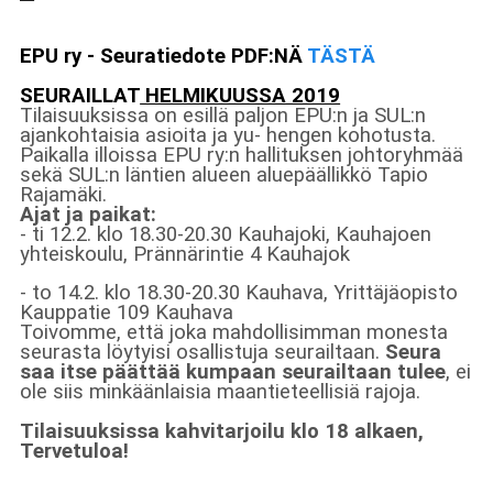
EPU ry - Seuratiedote PDF:NÄ
TÄSTÄ
SEURAILLAT
HELMIKUUSSA 2019
Tilaisuuksissa on esillä paljon EPU:n ja SUL:n
ajankohtaisia asioita ja yu- hengen kohotusta.
Paikalla illoissa EPU ry:n hallituksen johtoryhmää
sekä SUL:n läntien alueen aluepäällikkö Tapio
Rajamäki.
Ajat ja paikat:
- ti 12.2. klo 18.30-20.30 Kauhajoki,
Kauhajoen
yhteiskoulu, Prännärintie 4 Kauhajok
- to 14.2. klo 18.30-20.30 Kauhava, Yrittäjäopisto
Kauppatie 109 Kauhava
Toivomme, että joka mahdollisimman monesta
seurasta löytyisi osallistuja seurailtaan.
Seura
saa itse päättää kumpaan seurailtaan tulee
, ei
ole siis minkäänlaisia maantieteellisiä rajoja.
Tilaisuuksissa kahvitarjoilu klo 18 alkaen,
Tervetuloa!