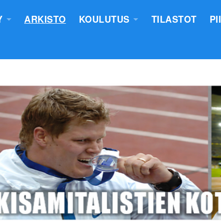
Y
ARKISTO
KOULUTUS
TILASTOT
PI
TUS
YLEISURHEILUN STARTTIKURS
KUNNAT JA TIIMIT
LASTEN VALMENTAJATUTKINT
SEURAT
TUOMARIKOULUTUS
NTASUUNNITELMA
LÄHETTÄJÄKOULUTUS
ERKKIEN ANOMINEN
VALMENTAJAKOULUTUS
 SÄÄNNÖT
PIIRILEIRITYS
100V - EPN YU
NTAKERTOMUKSET
 PÖYTÄSTANDAARIN SAANEET
UTUMINEN