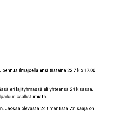
ipennus Ilmajoella ensi tiistaina 22.7 klo 17.00
jässä eri lajityhmässä eli yhteensä 24 kisassa.
pailuun osallistumista.
iin. Jaossa olevasta 24 timantista 7:n saaja on