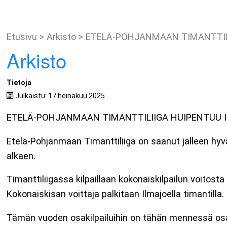
Etusivu
>
Arkisto
>
ETELÄ-POHJANMAAN TIMANTTILI
Arkisto
Tietoja
Julkaistu: 17 heinäkuu 2025
ETELÄ-POHJANMAAN TIMANTTILIIGA HUIPENTUU IL
Etelä-Pohjanmaan Timanttiliiga on saanut jälleen hyvän
alkaen.
Timanttiliigassa kilpaillaan kokonaiskilpailun voitost
Kokonaiskisan voittaja palkitaan Ilmajoella timantill
Tämän vuoden osakilpailuihin on tähän mennessä osalli