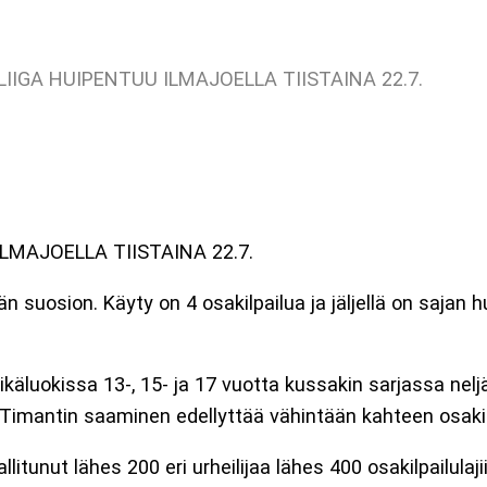
IGA HUIPENTUU ILMAJOELLA TIISTAINA 22.7.
MAJOELLA TIISTAINA 22.7.
 suosion. Käyty on 4 osakilpailua ja jäljellä on sajan hu
a ikäluokissa 13-, 15- ja 17 vuotta kussakin sarjassa nel
a. Timantin saaminen edellyttää vähintään kahteen osakil
tunut lähes 200 eri urheilijaa lähes 400 osakilpailulaj