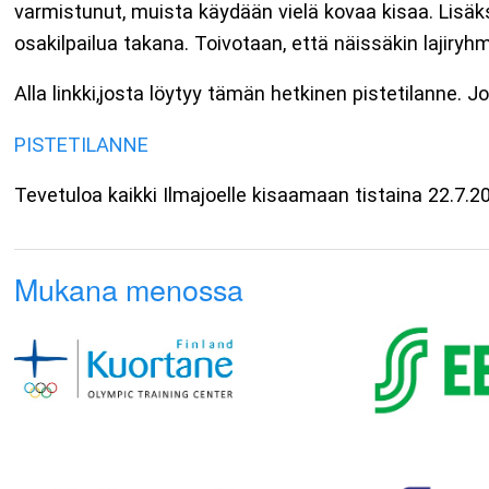
varmistunut, muista käydään vielä kovaa kisaa. Lisäks
osakilpailua takana. Toivotaan, että näissäkin lajiryhm
Alla linkki,josta löytyy tämän hetkinen pistetilanne.
PISTETILANNE
Tevetuloa kaikki Ilmajoelle kisaamaan tistaina 22.7.2
Mukana menossa