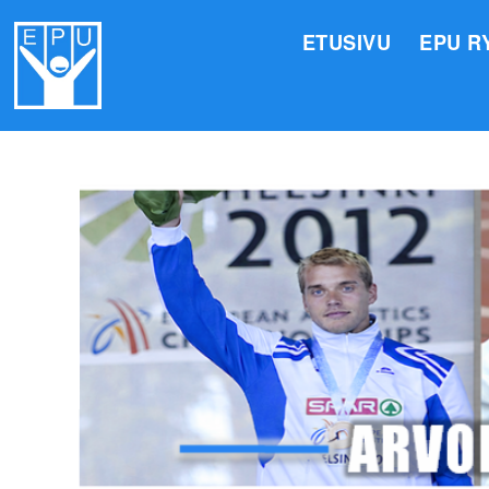
ETUSIVU
EPU R
HALLI
VALIO
JÄSEN
TOIMI
ARVOM
EPU:N
SUOMI
TOIMI
EPU:N
KIRJA