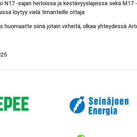
i N17 -sajan heitoissa ja kestävyyslajeissa sekä M17 -
issä löytyy vielä timanteille ottaja.
 Jos huomaatte siinä jotain virheitä, olkaa yhteydessä 
025