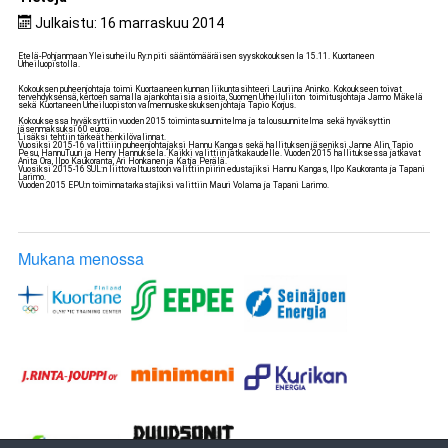
Julkaistu: 16 marraskuu 2014
Etelä-Pohjanmaan Yleisurheilu Ry:n piti sääntömääräisen syyskokouksen la 15.11. Kuortaneen
Urheiluopistolla.
Kokouksen puheenjohtaja toimi Kuortaaneen kunnan liikuntasihteeri Lauriina Aninko. Kokoukseen toivat
tervehdyksensä, kertoen samalla ajankohtaisia asioita, Suomen Urheiluliiton toimitusjohtaja Jarmo Mäkelä
sekä Kuortaneen Urheiluopiston valmennuskeskuksen johtaja Tapio Korjus.
Kokouksessa hyväksyttiin vuoden 2015 toimintasuunnitelma ja talousuunnitelma sekä hyväksyttin
jäsenmaksuksi 60 euroa.
Lisäksi tehtiin tärkeät henkilövalinnat.
Vuosiksi 2015-16 valittiiin puheenjohtajaksi Hannu Kangas sekä hallituksen jäseniksi Janne Alin, Tapio
Pesu, HannuTuuri ja Henry Hannuksela. Kaikki valittiin jatkakaudelle. Vuoden 2015 hallituksessa jatkavat
Anita Ora, Ilpo Kaukoranta, Ari Honkanen ja Katja Perälä.
Vuosiksi 2015-16 SUL:n liittovaltuustoon valittiin piirin edustajiksi Hannu Kangas, Ilpo Kaukoranta ja Tapani
Larimo.
Vuoden 2015 EPU:n toiminnatarkastajiksi valittiin Mauri Volama ja Tapani Larimo.
Mukana menossa