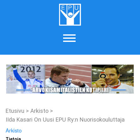
Etusivu
>
Arkisto
>
IIda Kasari On Uusi EPU Ry:n Nuorisokouluttaja
Arkisto
Tietoja