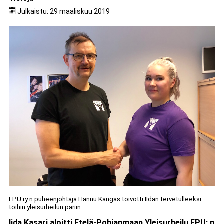
Julkaistu: 29 maaliskuu 2019
EPU ry:n puheenjohtaja Hannu Kangas toivotti IIdan tervetulleeksi
töihin yleisurheilun pariin
Iida Kasari aloitti Etelä-Pohjanmaan Yleisurheilu EPU: n