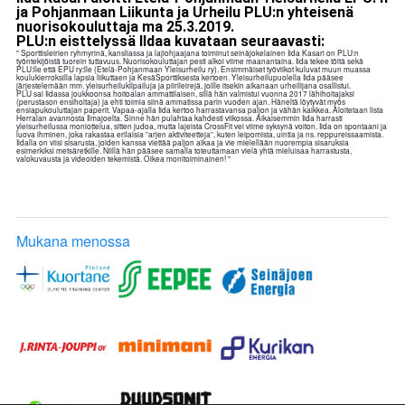
ja Pohjanmaan Liikunta ja Urheilu PLU:n yhteisenä
nuorisokouluttaja ma 25.3.2019.
PLU:n eisttelyssä IIdaa kuvataan seuraavasti:
" Sporttisleirien ryhmyrinä, kansliassa ja lajiohjaajana toiminut seinäjokelainen Iida Kasari on PLU:n
työntekijöistä tuorein tuttavuus. Nuorisokouluttajan pesti alkoi viime maanantaina. Iida tekee töitä sekä
PLU:lle että EPU ry:lle (Etelä-Pohjanmaan Yleisurheilu ry). Ensimmäiset työviikot kuluvat muun muassa
koulukierroksilla lapsia liikuttaen ja KesäSporttiksesta kertoen. Yleisurheilupuolella Iida pääsee
järjestelemään mm. yleisurheilukilpailu
ja ja piirileirejä, joille itsekin aikanaan urheilijana osallistui.
PLU sai Iidassa joukkoonsa hoitoalan ammattilaisen, sillä hän valmistui vuonna 2017 lähihoitajaksi
(perustason ensihoitaja) ja ehti toimia siinä ammatissa parin vuoden ajan. Häneltä löytyvät myös
ensiapukouluttajan paperit. Vapaa-ajalla Iida kertoo harrastavansa paljon ja vähän kaikkea. Aloitetaan lista
Herralan avannosta Ilmajoelta. Sinne hän pulahtaa kahdesti viikossa. Aikaisemmin Iida harrasti
yleisurheilussa moniottelua, sitten judoa, mutta lajeista CrossFit vei viime syksynä voiton. Iida on spontaani ja
luova ihminen, joka rakastaa erilaisia ”arjen aktiviteetteja”, kuten leipomista, uintia ja ns. reppureissaamista.
Iidalla on viisi sisarusta, joiden kanssa viettää paljon aikaa ja vie mielellään nuorempia sisaruksia
esimerkiksi metsäretkille. Niillä hän pääsee samalla toteuttamaan vielä yhtä mieluisaa harrastusta,
valokuvausta ja videoiden tekemistä. Oikea monitoiminainen! "
Mukana menossa