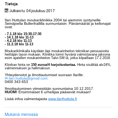
Tietoja
Julkaistu: 04 joulukuu 2017
Ilari Huttulan moukariklinikka 2004 tai aiemmin syntyneille
Seinäjoella Bullerihallilla sunnuntaisin. Päivämäärät ja kellonajat
ovat:
- 7.1.18 klo 15:30-17:30
- 14.1.18 klo 11-13
- 4.2.18 klo 11-13
- 11.2.18 klo 11-13
Moukariklinikalla käydään läpi moukarinheiton tekniikan perusasioita
heittäjän tason mukaan. Klinikka toimii hyvänä valmistavana jaksona
esim ajatellen moukarinheiton Talvi-SM:iä, jotka kilpaillaan 17.2.2018.
Klinikan hinta on
150 euroa/4 harjoituskertaa.
Hinta sisältää alv24%,
valmennuksen ja hallimaksun.
Yhteydenotot ja ilmottautumiset suoraan Ilarille:
ilari.huttula@gmail.com
0400 343 653
Ilmottautuminen viimeistään sunnuntaina 10.12.2017.
HUOM!
Ensimmäiset 6 urheilijaa pääsevät mukaan!
Lisää infoa valmentajasta
www.ilarihuttula.fi
Mukana menossa