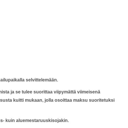
pailupaikalla selvittelemään.
ista ja se tulee suorittaa viipymättä viimeisenä
susta kuitti mukaan, jolla osoittaa maksu suoritetuksi
us- kuin aluemestaruuskisojakin.