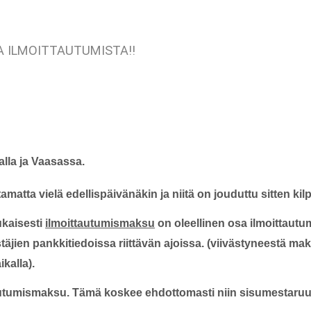
 ILMOITTAUTUMISTA!!
lla ja Vaasassa.
amatta vielä edellispäivänäkin ja niitä on jouduttu sitten kil
ukaisesti
ilmoittautumismaksu
on oleellinen osa ilmoittautum
jien pankkitiedoissa riittävän ajoissa. (viivästyneestä mak
kalla).
tautumismaksu. Tämä koskee ehdottomasti niin sisumestaru