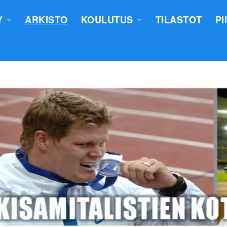
Y
ARKISTO
KOULUTUS
TILASTOT
PI
TUS
YLEISURHEILUN STARTTIKURS
KUNNAT JA TIIMIT
LASTEN VALMENTAJATUTKINT
SEURAT
TUOMARIKOULUTUS
NTASUUNNITELMA
LÄHETTÄJÄKOULUTUS
ERKKIEN ANOMINEN
VALMENTAJAKOULUTUS
 SÄÄNNÖT
PIIRILEIRITYS
100V - EPN YU
NTAKERTOMUKSET
 PÖYTÄSTANDAARIN SAANEET
UTUMINEN