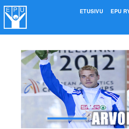
ETUSIVU
EPU R
HALLI
VALIO
JÄSEN
TOIMI
ARVOM
EPU:N
SUOMI
TOIMI
EPU:N
KIRJA