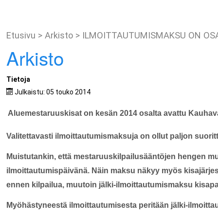
Etusivu
>
Arkisto
>
ILMOITTAUTUMISMAKSU ON OSA
Arkisto
Tietoja
Julkaistu: 05 touko 2014
Aluemestaruuskisat on kesän 2014 osalta avattu Kauhava
Valitettavasti ilmoittautumismaksuja on ollut paljon suoritt
Muistutankin, että mestaruuskilpailusääntöjen hengen m
ilmoittautumispäivänä. Näin maksu näkyy myös kisajärjestä
ennen kilpailua, muutoin jälki-ilmoittautumismaksu kisapai
Myöhästyneestä ilmoittautumisesta peritään jälki-ilmoit