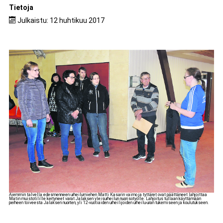
Tietoja
Julkaistu: 12 huhtikuu 2017
Aiemmin talvella edesmenneen urheilumiehen Matti Kasarin vaimo ja tyttäret ovat päättäneet lahjoittaa
Matin muistotilille kertyneet varat Jalaksen yleisurheilun nuorisotyölle. Lahjoitus tullaan käyttämään
perheen toiveesta Jalaksen nuorten, yli 12-vuotiaiden urheilijoiden urheilu-uran tukemiseen ja koulutukseen.