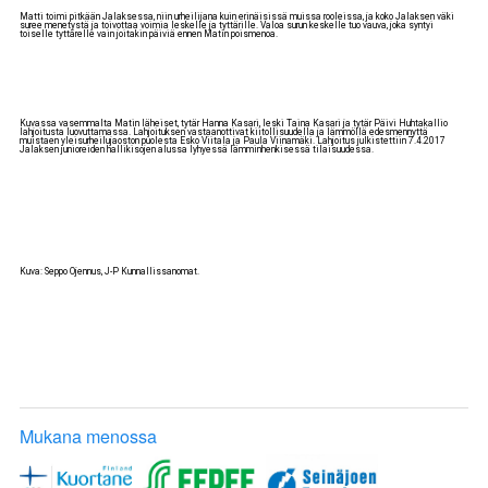
Matti toimi pitkään Jalaksessa, niin urheilijana kuin erinäisissä muissa rooleissa, ja koko Jalaksen väki
suree menetystä ja toivottaa voimia leskelle ja tyttärille. Valoa surun keskelle tuo vauva, joka syntyi
toiselle tyttärelle vain joitakin päiviä ennen Matin poismenoa.
Kuvassa vasemmalta Matin läheiset, tytär Hanna Kasari, leski Taina Kasari ja tytär Päivi Huhtakallio
lahjoitusta luovuttamassa. Lahjoituksen vastaanottivat kiitollisuudella ja lämmöllä edesmennyttä
muistaen yleisurheilujaoston puolesta Esko Viitala ja Paula Viinamäki. Lahjoitus julkistettiin 7.4.2017
Jalaksen junioreiden hallikisojen alussa lyhyessä lämminhenkisessä tilaisuudessa.
Kuva: Seppo Ojennus, J-P Kunnallissanomat.
Mukana menossa