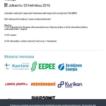
Julkaistu: 03 helmikuu 2016
Lakeuden Juoksutalli järjestää Kuortaneen urheiluopistolla leiripäivän
13.2.2016
KjKr maksaa hallimaksut. Lounas omakustanteinen!
Ohjelma
11.00 Kokoontumine Respaan ulkovvarustuksessa Harjoitus jatkuu sisällä alkuverkan jälkeen
Juoksutekniikka + nopeus
13.00 Lounas
16.00 Ulkoverkka + pitkät intervallit hallissa + lihashuolto
Mukana menossa
Käytämme evästeitä parantaaksemme käyttökokemustasi verkkosivustollamme. Selaamalla tätä