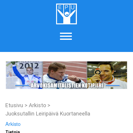
Etusivu
>
Arkisto
>
Juoksutallin Leiripäivä Kuortaneella
Arkisto
Tietoja