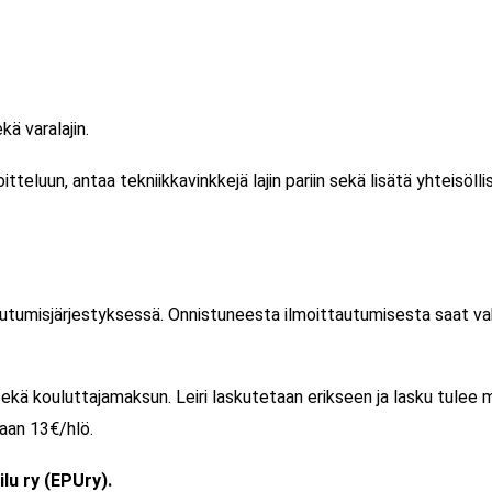
kä varalajin.
itteluun, antaa tekniikkavinkkejä lajin pariin sekä lisätä yhteisöll
tautumisjärjestyksessä. Onnistuneesta ilmoittautumisesta saat vahv
sekä kouluttajamaksun. Leiri laskutetaan erikseen ja lasku tulee 
aan 13€/hlö.
lu ry (EPUry).