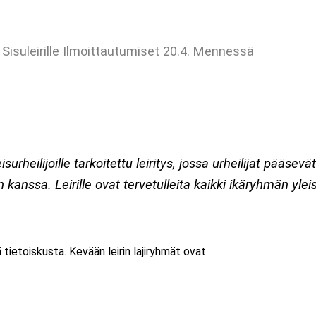
5. Sisuleirille Ilmoittautumiset 20.4. Mennessä
eisurheilijoille tarkoitettu leiritys, jossa urheilijat pää
nssa. Leirille ovat tervetulleita kaikki ikäryhmän yleisu
tietoiskusta. Kevään leirin lajiryhmät ovat