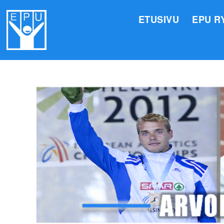
ETUSIVU
EPU R
HALLI
VALIO
JÄSEN
TOIMI
ARVOM
EPU:N
SUOMI
TOIMI
EPU:N
KIRJA