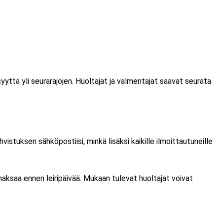
isyyttä yli seurarajojen. Huoltajat ja valmentajat saavat seurata
istuksen sähköpostiisi, minkä lisäksi kaikille ilmoittautuneille
maksaa ennen leiripäivää. Mukaan tulevat huoltajat voivat