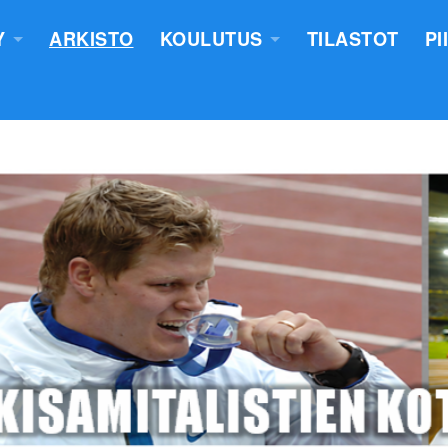
Y
ARKISTO
KOULUTUS
TILASTOT
PI
TUS
YLEISURHEILUN STARTTIKURS
KUNNAT JA TIIMIT
LASTEN VALMENTAJATUTKINT
SEURAT
TUOMARIKOULUTUS
NTASUUNNITELMA
LÄHETTÄJÄKOULUTUS
ERKKIEN ANOMINEN
VALMENTAJAKOULUTUS
 SÄÄNNÖT
PIIRILEIRITYS
100V - EPN YU
NTAKERTOMUKSET
 PÖYTÄSTANDAARIN SAANEET
UTUMINEN