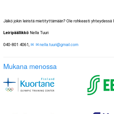
Jäikö jokin leiristä mietityttämään? Ole rohkeasti yhteydessä le
Leiripäällikkö
Nella Tuuri
040-801 4061,
nella.tuuri@gmail.com
Mukana menossa