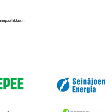
iripäällikköön: