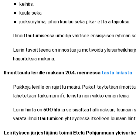
keihäs,
kuula sekä
juoksuryhmä, johon kuuluu sekä pika- että aitajuoksu.
Ilmoittautumisessa urheilija valitsee ensisijaisen ryhmän se
Leirin tavoitteena on innostaa ja motivoida yleisurheiluharjo
harjoituksia mukana.
Ilmoittaudu leirille mukaan 20.4. mennessä
tästä linkistä
Paikkoja leirille on rajattu määrä. Paikat täytetään ilmoit
lähetetään tarkempi info leiristä noin viikko ennen leiriä.
Leirin hinta on
50€/hlö
ja se sisältää hallimaksun, lounaan 
varata ilmoittautumisen yhteydessä itselleen lounaan hint
Leirityksen järjestäjänä toimii Etelä Pohjanmaan yleisurhei