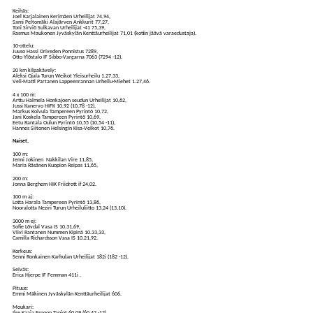
Keihäs:
Joel Karjalainen Kerimäen Urheilijat 74,94,
Sami Peltomäki Alajärven Ankkurit 77,27,
Toni Sirviö Sulkavan Urheilijat -41 75,39,
Rasmus Maukonen Jyväskylän Kenttäurheilijat 71,01 (kotiin jäävä varaedustaja).
10-ottelu:
Juuso Hassi Oriveden Ponnistus 7289,
Otto Ylöstalo IF Sibbo-Vargarna 7063 (7294 -12).
20 km kilpakävely:
Aleksi Ojala Turun Weikot Yleisurheilu 1.27,33,
Veli-Matti Partanen Lappeenrannan Urheilu-Miehet 1.27,46.
4 x 100 m:
Arttu Halmela Honkajoen seudun Urheilijat 10,62,
Jussi Kanervo HIFK 10,92 (10,78 -12),
Markus Koivula Tampereen Pyrintö 10,72,
Jani Koskela Tampereen Pyrintö 10,69,
Eetu Rantala Oulun Pyrintö 10,55 (10,54 -11),
Hannes Siitonen Helsingin Kisa-Veikot 10,76.
Naiset,
100 m:
Jenni Jokinen Nakkilan Vire 11,85,
Maria Räsänen Kuopion Reipas 11,65,
200 m:
Jonna Berghem HIK Friidrott if 24,02.
100 m aj:
Lotta Harala Tampereen Pyrintö 13,86,
Nooralotta Neziri Turun Urheiluliitto 13,24 (13,10).
3000 m ej:
Sofie Lövdal Vasa IS 10.31,69,
Viivi Rantanen Nummen Kipinä 10.33,33,
Camilla Richardsson Vasa IS 10.21,92.
Korkeus:
Senni Ronkainen Karhulan Urheilijat 182i (182 -12).
Seiväs:
Erica Hjerpe IF Femman 411i .
Pituus:
Emmi Mäkinen Jyväskylän Kenttäurheilijat 606.
Moukari:
Ilse Kaaja Espoon Tapiot 60,09 (60,42 -12),