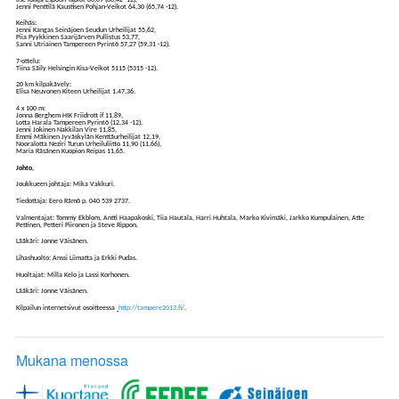
Jenni Penttilä Kaustisen Pohjan-Veikot 64,30 (65,74 -12).
Keihäs:
Jenni Kangas Seinäjoen Seudun Urheilijat 55,62,
Piia Pyykkinen Saarijärven Pullistus 53,77,
Sanni Utriainen Tampereen Pyrintö 57,27 (59,31 -12).
7-ottelu:
Tiina Säily Helsingin Kisa-Veikot 5115 (5315 -12).
20 km kilpakävely:
Elisa Neuvonen Kiteen Urheilijat 1.47,36.
4 x 100 m:
Jonna Berghem HIK Friidrott if 11,89,
Lotta Harala Tampereen Pyrintö (12,34 -12),
Jenni Jokinen Nakkilan Vire 11,85,
Emmi Mäkinen Jyväskylän Kenttäurheilijat 12,19,
Nooralotta Neziri Turun Urheiluliitto 11,90 (11,66),
Maria Räsänen Kuopion Reipas 11,65.
Johto,
Joukkueen johtaja: Mika Vakkuri.
Tiedottaja: Eero Rämö p. 040 539 2737.
Valmentajat: Tommy Ekblom, Antti Haapakoski, Tiia Hautala, Harri Huhtala, Marko Kivimäki, Jarkko Kumpulainen, Atte
Pettinen, Petteri Piironen ja Steve Rippon.
Lääkäri: Jonne Väisänen.
Lihashuolto: Anssi Liimatta ja Erkki Pudas.
Huoltajat: Milla Kelo ja Lassi Korhonen.
Lääkäri: Jonne Väisänen.
Kilpailun internetsivut osoitteessa
http://tampere2013.fi/
.
Mukana menossa