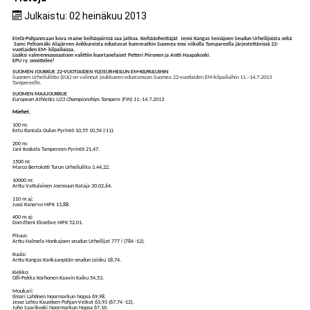
Julkaistu: 02 heinäkuu 2013
Etelä-Pohjanmaan kova maine keihäspiirinä saa jatkoa. Keihäänheittäjät Jenni Kangas
Seinäjoen Seudun Urheilijoista
sekä
Sami Peltomäki
Alajärven Ankkureista
edustavat kummatkin Suomea ensi viikolla Tampareella järjestettävissä 22-
vuotiaiden EM- kilpailuissa.
Lisäksi valmennusosastoon valittiin kuortanelaiset Petteri Piironen ja Antti Haapakoski.
EPU ry. onnittelee!
SUOMEN JOUKKUE 22-VUOTIAIDEN YLEISURHEILUN EM-KILPAILUIHIN
Suomen Urheiluliitto (SUL) on valinnut joukkueen edustamaan Suomea 22-vuotiaiden EM-kilpailuihin 11.–14.7.2013
Tampereelle.
SUOMEN MAAJOUKKUE
European Athletics U23 Championships Tampere (FIN) 11.-14.7.2013
Miehet
,
100 m:
Eetu Rantala Oulun Pyrintö 10,55 10,54 (-11).
200 m:
Jani Koskela Tampereen Pyrintö 21,47.
1500 m:
Marco Bertolotti Turun Urheiluliito 3.44,22.
10000 m:
Arttu Vattulainen Joensuun Kataja 30.02,64.
110 m aj:
Jussi Kanervo HIFK 13,88.
400 m aj:
Don-Zheni Ekoebve HIFK 52.01.
Pituus:
Arttu Halmela Honkajoen seudun Urheilijat 777 i (784 -12).
Kuula:
Arttu Kangas Kankaanpään seudun Leisku 18,74.
Kiekko:
Olli-Pekka Korhonen Kaavin Kaiku 54,53.
Moukari:
Ilmari Lahtinen Noormarkun Nopsa 69,98,
Jesse Lehto Kaustisen Pohjan-Veikot 63,93 (67,74 -12),
Juho Saarikoski Noormarkun Nopsa 67,10.