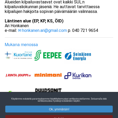
Alueiden kilpailuvastaavat ovat kaikki SUL:n
kilpailuvaliokunnan jäseniä. He auttavat tarvittaessa
kilpailujen hakijoita sopivan päivämäärän valinnassa.
Läntinen alue (EP, KP, KS, ÖID)
Ari Honkanen
e-mail:
honkanen.ari@gmail.com
p. 040 721 9654
Mukana menossa
Käytämme evästeitä parantaaksemme käyttökokemustasi verkkosivustollamme. Selaamalla tätä
verkkosivustoa hyväksyt evästeiden käytön.
Ok, ymmärsin!
ETELÄ-POHJANMAAN YLEISURHEILU
EPU RY:n TOIMISTO