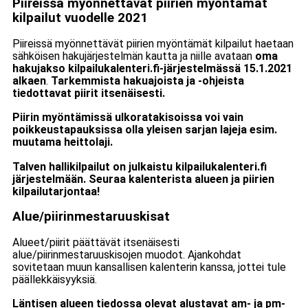
Piireissä myönnettävät piirien myöntämät
kilpailut vuodelle 2021
Piireissä myönnettävät piirien myöntämät kilpailut haetaan
sähköisen hakujärjestelmän kautta ja niille avataan
oma
hakujakso kilpailukalenteri.fi-järjestelmässä 15.1.2021
alkaen
.
Tarkemmista hakuajoista ja -ohjeista
tiedottavat piirit itsenäisesti.
Piirin myöntämissä ulkoratakisoissa voi vain
poikkeustapauksissa olla yleisen sarjan lajeja esim.
muutama heittolaji.
Talven hallikilpailut on julkaistu kilpailukalenteri.fi
järjestelmään. Seuraa kalenterista alueen ja piirien
kilpailutarjontaa!
Alue/piirinmestaruuskisat
Alueet/piirit päättävät itsenäisesti
alue/piirinmestaruuskisojen muodot. Ajankohdat
sovitetaan muun kansallisen kalenterin kanssa, jottei tule
päällekkäisyyksiä.
Läntisen alueen tiedossa olevat alustavat am- ja pm-