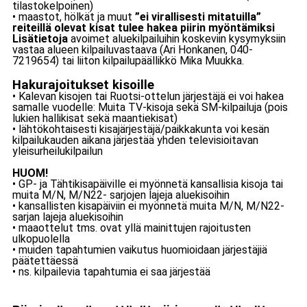
tilastokelpoinen)
• maastot, hölkät ja muut
”ei virallisesti mitatuilla”
reiteillä olevat kisat tulee hakea piirin myöntämiksi
Lisätietoja
avoimet aluekilpailuihin koskeviin kysymyksiin
vastaa alueen kilpailuvastaava (Ari Honkanen, 040-
7219654) tai liiton kilpailupäällikkö Mika Muukka.
Hakurajoitukset kisoille
• Kalevan kisojen tai Ruotsi-ottelun järjestäjä ei voi hakea
samalle vuodelle: Muita TV-kisoja sekä SM-kilpailuja (pois
lukien hallikisat sekä maantiekisat)
• lähtökohtaisesti kisajärjestäjä/paikkakunta voi kesän
kilpailukauden aikana järjestää yhden televisioitavan
yleisurheilukilpailun
HUOM!
• GP- ja Tähtikisapäiville ei myönnetä kansallisia kisoja tai
muita M/N, M/N22- sarjojen lajeja aluekisoihin
• kansallisten kisapäiviin ei myönnetä muita M/N, M/N22-
sarjan lajeja aluekisoihin
• maaottelut tms. ovat yllä mainittujen rajoitusten
ulkopuolella
• muiden tapahtumien vaikutus huomioidaan järjestäjiä
päätettäessä
• ns. kilpailevia tapahtumia ei saa järjestää