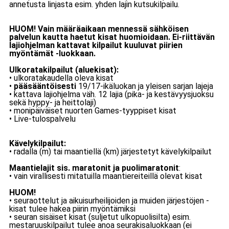
annetusta linjasta esim. yhden lajin kutsukilpailu.
HUOM! Vain määräaikaan mennessä sähköisen
palvelun kautta haetut kisat huomioidaan. Ei-riittävän
lajiohjelman kattavat kilpailut kuuluvat piirien
myöntämät -luokkaan.
Ulkoratakilpailut (aluekisat):
• ulkoratakaudella oleva kisat
•
pääsääntöisesti
19/17-ikäluokan ja yleisen sarjan lajeja
• kattava lajiohjelma väh. 12 lajia (pika- ja kestävyysjuoksu
sekä hyppy- ja heittolaji)
• monipäiväiset nuorten Games-tyyppiset kisat
• Live-tulospalvelu
Kävelykilpailut:
• radalla (m) tai maantiellä (km) järjestetyt kävelykilpailut
Maantielajit sis. maratonit ja puolimaratonit
:
• vain virallisesti mitatuilla maantiereiteillä olevat kisat
HUOM!
• seuraottelut ja aikuisurheilijoiden ja muiden järjestöjen -
kisat tulee hakea piirin myöntämiksi
• seuran sisäiset kisat (suljetut ulkopuolisilta) esim.
mestaruuskilpailut tulee anoa seurakisaluokkaan (ei