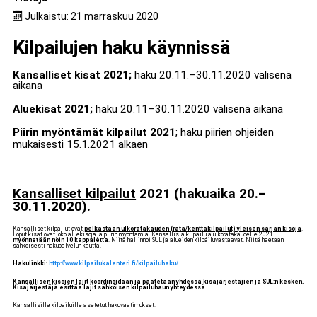
Julkaistu: 21 marraskuu 2020
Kilpailujen haku käynnissä
Kansalliset kisat 2021;
haku 20.11.–30.11.2020 välisenä
aikana
Aluekisat 2021;
haku 20.11–30.11.2020 välisenä aikana
Piirin myöntämät kilpailut 2021
; haku piirien ohjeiden
mukaisesti 15.1.2021 alkaen
Kansalliset kilpailut
2021 (hakuaika 20.–
30.11.2020).
Kansalliset kilpailut ovat
pelkästään ulkoratakauden (rata/kenttäkilpailut) yleisen sarjan kisoja
.
Loput kisat ovat joko aluekisoja ja piirin myöntämiä. Kansallisia kilpailuja ulkoratakaudelle 2021
myönnetään noin 10 kappaletta
. Niitä hallinnoi SUL ja alueiden kilpailuvastaavat. Niitä haetaan
sähköisesti hakupalvelun kautta.
Hakulinkki:
http://www.kilpailukalenteri.fi/kilpailuhaku/
Kansallisen kisojen lajit koordinoidaan ja päätetään yhdessä kisajärjestäjien ja SUL:n kesken.
Kisajärjestäjä esittää lajit sähköisen kilpailuhaun yhteydessä
.
Kansallisille kilpailuille asetetut hakuvaatimukset: