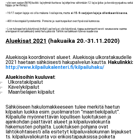
• yleisen sarjan (M/N) kaikki lajiryhmät kattava lajiohjelma vähintään 12 lajia (pika- ja kestävyysjuoksu sekä
hyppy- ja heittolaji).
• 19/17-sarjan lajeja voi olla mukana lisälajeina, mutta
ei 15-9-sarjojen lajeja ollenkaan kisassa.
• 400 m kestopäällystekenttä. Pinnoite ja suorituspaikat ovat hyvässä kunnossa.
• Live-tulospalvelu käytössä (mikäli palvelu ei ole käytössä, tippuu automaattisesti seuraavana vuonna
alempaan kisaluokkaan) sekä halu päästä Tähtikisaluokkaan tulevaisuudessa
Aluekisat 2021
(hakuaika 20.-31.11.2020)
Aluekisoja koordinoivat alueet. Aluekisoja ulkoratakaudelle
2021 haetaan sähköisesti hakupalvelun kautta.
Hakulinkki:
http://www.kilpailukalenteri.fi/kilpailuhaku/
Aluekisoihin kuuluvat
:
Ulkoratakilpailut
·
1
Kävelykilpailut
·
1
Maantielajien kilpailut
·
1
Sähköiseen hakulomakkeeseen tulee merkitä haetun
kilpailun luokka esim. puolimaraton ”maantiekilpailut”.
Kilpailulle myönnettävän lopullisen luokituksen ja
ajankohdan päättävät alueet ja kilpailuvaliokunta
hakemusten pohjalta. Luokituksen pohjana ovat
lähtökohtaisesti alla esitetyt kilpailuvaliokunnan linjaukset
ts. kilpailuvaliokunta voi erikoistapauksissa poiketa