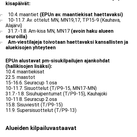
kisapäivät:
10.4. maantiet
(EPUn av. maantiekisat haettavaksi)
·
1
10-11.7. Av. ottelut MN, MN19,17, TP15-9 (Kauhava,
·
1
Alajärvi)
31.7.-1.8. Am-kisa MN, MN17
(avoin haku alueen
·
1
seuroilla)
Am-viestilajeja toivotaan haettavaksi kansallisten ja
·
1
aluekisojen yhteyteen
EPUn alustavat pm-sisukilpailujen ajankohdat
(hallikisojen lisäksi):
10.4. maantiekisat
22.5. maastot
15-16.6. Seuracup 1.osa
10-11.7. Sisuottelut (T/P9-15, MN17-MN)
31.7.-1.8. Sisuhuipentumat (T/P9-15), Kauhajoki
10-11.8. Seuracup 2.osa
15.8. Sisuviestit (T/P9-15)
11.9. Supersisuottelut (T/P9-13)
Alueiden kilpailuvastaavat