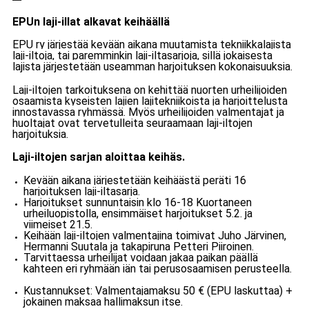
EPUn laji-illat alkavat keihäällä
EPU ry järjestää kevään aikana muutamista tekniikkalajista
laji-iltoja, tai paremminkin laji-iltasarjoja, sillä jokaisesta
lajista järjestetään useamman harjoituksen kokonaisuuksia.
Laji-iltojen tarkoituksena on kehittää nuorten urheilijoiden
osaamista kyseisten lajien
lajitekniikoista
ja harjoittelusta
innostavassa ryhmässä. Myös urheilijoiden valmentajat ja
huoltajat ovat tervetulleita seuraamaan laji-iltojen
harjoituksia.
Laji-iltojen sarjan aloittaa keihäs.
Kevään aikana järjestetään keihäästä peräti 16
harjoituksen laji-iltasarja.
Harjoitukset sunnuntaisin klo 16-18 Kuortaneen
urheiluopistolla, ensimmäiset harjoitukset 5.2. ja
viimeiset 21.5.
Keihään laji-iltojen valmentajina toimivat Juho Järvinen,
Hermanni Suutala ja takapiruna Petteri Piiroinen.
Tarvittaessa urheilijat voidaan jakaa paikan päällä
kahteen eri ryhmään iän tai perusosaamisen perusteella.
Kustannukset: Valmentajamaksu 50 € (EPU laskuttaa) +
jokainen maksaa hallimaksun itse.