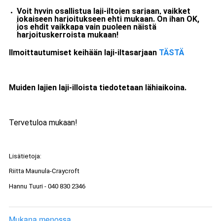
Voit hyvin osallistua laji-iltojen sarjaan, vaikket
jokaiseen harjoitukseen ehti mukaan. On ihan OK,
jos ehdit vaikkapa vain puoleen näistä
harjoituskerroista mukaan!
Ilmoittautumiset keihään laji-iltasarjaan
TÄSTÄ
Muiden lajien laji-illoista tiedotetaan lähiaikoina.
Tervetuloa mukaan!
Lisätietoja:
Riitta Maunula-Craycroft
Hannu Tuuri - 040 830 2346
Mukana menossa