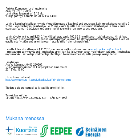
Paikka: Kuortaneen Urheiluopistolla
Aika: 19. - 20.12.2015
Leiri alkaa lauantaina 19.12 klo.
9.00 ja päättyy sunnuntaina 20.12 klo. 14.00
Leirin aikana harjoitellaan hyvin ja vietetään vapaa-aikaa hyvässä seurassa. Leiri on tarkoitettu kaikille 9 -
vuotiaille ja vanhemmille urheilijoille. Viime vuonna leirille osallistui noin 90 urheilijaa ja tänä vuonna
odotetaan sama määrä, joten luvassa on hyviä treenejä oman tasoisessa seurassa.
Leirin täyshoitohinta on 83,65 € / henkilö opistotason ja 100.35 € hotellitason majoituksessa. Niitä, jotka
sijoittuivat piirin juoksukoulukisassa kuuden parhaan joukkoon, Kestävyysjuoksun kehittämisryhmä tukee 20
eurolla edellyttäen, että urheilija osallistuu leirille molempina päivinä.
Leirille tulee ilmoittautua 24.11.2015 mennessä sähköpostiosoitteella
arto.valkama@netikka.fi
.
Ilmoittautumisen yhteydessä ilmoittakaa urheilijan ikä ja kumman tason majoituksen varaatte. Ilmoittakaa
myös mahdolliset vetäjät/valmentajat/huoltajat. Toimikaa nopeasti, sillä paikkoja on rajoitetusti.
Lisätietoja
Arto Valkama puh. 0400 269207.
Piirin juoksukoulukisan palkintojenjako on sunnuntaina
20.12 klo. 13.00
Huom. kisan tulokset
http://www.juoksutalli.com/juoksukoulu/piirin-pistetilanne
Tiedota asiasta seurasi palkittaville urheilijoille.
Tervetuloa leirille
EPU RY / KESTÄVYYSJUOKSUN KEHITTÄMISRYHMÄ
Mukana menossa