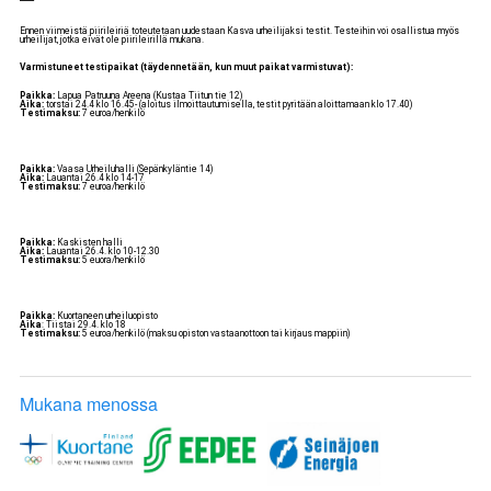
Ennen viimeistä piirileiriä toteutetaan uudestaan Kasva urheilijaksi testit. Testeihin voi osallistua myös
urheilijat, jotka eivät ole piirileirillä mukana.
Varmistuneet testipaikat (täydennetään, kun muut paikat varmistuvat):
Paikka:
Lapua Patruuna Areena (Kustaa Tiitun tie 12)
Aika:
torstai 24.4 klo 16.45- (aloitus ilmoittautumisella, testit pyritään aloittamaan klo 17.40)
Testimaksu:
7 euroa/henkilö
Paikka:
Vaasa Urheiluhalli (Sepänkyläntie 14)
Aika:
Lauantai 26.4 klo 14-17
Testimaksu:
7 euroa/henkilö
Paikka:
Kaskisten halli
Aika:
Lauantai 26.4. klo 10-12.30
Testimaksu:
5 euora/henkilö
Paikka:
Kuortaneen urheiluopisto
Aika
: Tiistai 29.4. klo 18
Testimaksu:
5 euroa/henkilö (maksu opiston vastaanottoon tai kirjaus mappiin)
Mukana menossa