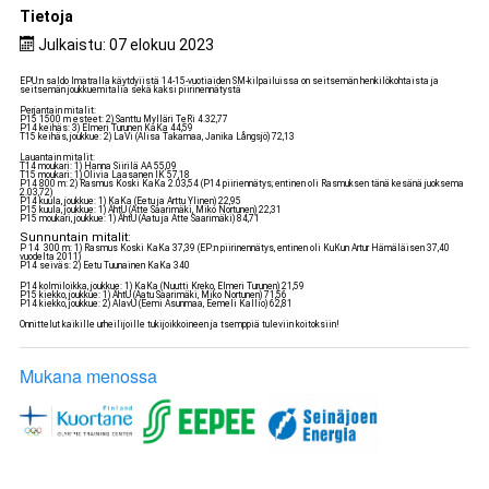
Tietoja
Julkaistu: 07 elokuu 2023
EPU:n saldo Imatralla käytdyiistä 14-15-vuotiaiden SM-kilpailuissa on seitsemän henkilökohtaista ja
seitsemän joukkuemitalia sekä kaksi piirinennätystä
Perjantain mitalit:
P15 1500 m esteet: 2) Santtu Mylläri TeRi 4.32,77
P14 keihäs: 3) Elmeri Turunen KaKa 44,59
T15 keihäs, joukkue: 2) LaVi (Alisa Takamaa, Janika Långsjö) 72,13
Lauantain mitalit:
T14 moukari: 1) Hanna Siirilä AA 55,09
T15 moukari: 1) Olivia Laasanen IK 57,18
P14 800 m: 2) Rasmus Koski KaKa 2.03,54 (P14 piiriennätys; entinen oli Rasmuksen tänä kesänä juoksema
2.03,72)
P14 kuula, joukkue: 1) KaKa (Eetu ja Arttu Ylinen) 22,95
P15 kuula, joukkue: 1) ÄhtU (Atte Saarimäki, Miko Nortunen) 22,31
P15 moukari, joukkue: 1) ÄhtU (Aatu ja Atte Saarimäki) 84,71
Sunnuntain mitalit:
P 14 300 m: 1) Rasmus Koski KaKa 37,39 (EP:n piirinennätys, entinen oli KuKun Artur Hämäläisen 37,40
vuodelta 2011)
P14 seiväs: 2) Eetu Tuunainen KaKa 340
P14 kolmiloikka, joukkue: 1) KaKa (Nuutti Kreko, Elmeri Turunen) 21,59
P15 kiekko, joukkue: 1) ÄhtU (Aatu Saarimäki, Miko Nortunen) 71,56
P14 kiekko, joukkue: 2) AlavU (Eemi Asunmaa, Eemeli Kallio) 62,81
Onnittelut kaikille urheilijoille tukijoikkoineen ja tsemppiä tuleviin koitoksiin!
Mukana menossa