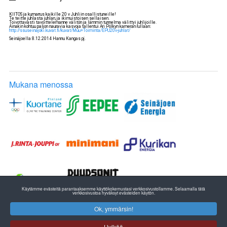
KIITOS ja kumarrus kaikille 20 v Juhliin osallistuneille!
Te teitte juhlasta juhlan, ja ikimuistoisen sellaisen.
Toivottavasti tavoittelemanne välitön ja lämmin tunnelma välittyi juhlijoille.
Ainakin kohtuu paljon nauravia kasvoja tallentui Ari Pölkyn kameran rullaan:
http://ssuseinajoki.kuvat.fi/kuvat/Muu+Toiminta/EPU20v-juhlat/
Seinäjoella 8.12.2014 Hannu Kangas pj.
Mukana menossa
Käytämme evästeitä parantaaksemme käyttökokemustasi verkkosivustollamme. Selaamalla tätä
verkkosivustoa hyväksyt evästeiden käytön.
Ok, ymmärsin!
ETELÄ-POHJANMAAN YLEISURHEILU
EPU RY:n TOIMISTO
Hylkää