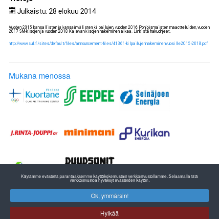
Julkaistu: 28 elokuu 2014
Vuoden 2015 kansallisten ja kansainvälisten kilpailujen, vuoden 2016 Pohjoismaisten maaotteluiden, vuoden
2017 SM-kisojen ja vuoden 2018 Kalevan kisojen hakeminen alkaa. Linkistä hakuohjeet.
http://www.sul.fi/sites/default/files/announcement-files/41361-kilpailujenhakeminenvuosille2015-2018.pdf
Mukana menossa
Käytämme evästeitä parantaaksemme käyttökokemustasi verkkosivustollamme. Selaamalla tätä
verkkosivustoa hyväksyt evästeiden käytön.
Ok, ymmärsin!
ETELÄ-POHJANMAAN YLEISURHEILU
EPU RY:n TOIMISTO
Hylkää
Pohjanmaan Liikunta ja Urheilu