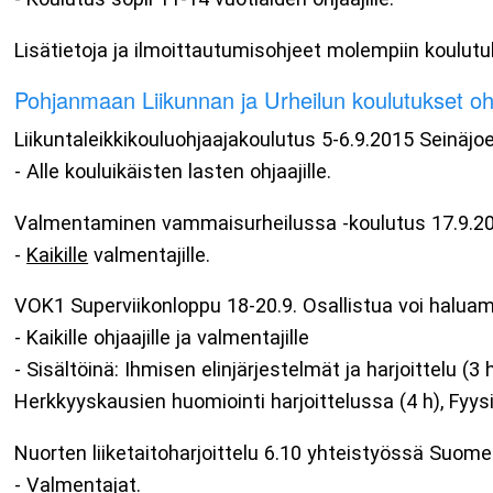
Lisätietoja ja ilmoittautumisohjeet molempiin koulutu
Pohjanmaan Liikunnan ja Urheilun koulutukset ohjaa
Liikuntaleikkikouluohjaajakoulutus 5-6.9.2015 Seinäjoe
- Alle kouluikäisten lasten ohjaajille.
Valmentaminen vammaisurheilussa -koulutus 17.9.20
-
Kaikille
valmentajille.
VOK1 Superviikonloppu 18-20.9. Osallistua voi haluamii
- Kaikille ohjaajille ja valmentajille
- Sisältöinä: Ihmisen elinjärjestelmät ja harjoittelu (3
Herkkyyskausien huomiointi harjoittelussa (4 h), Fyysi
Nuorten liiketaitoharjoittelu 6.10 yhteistyössä Suom
- Valmentajat.