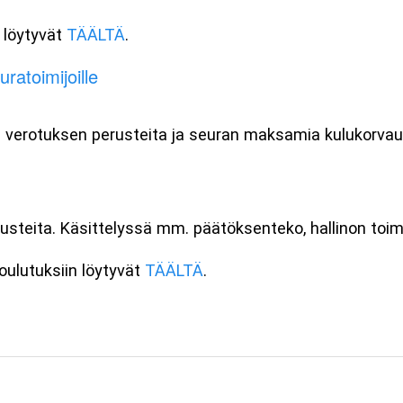
n löytyvät
TÄÄLTÄ
.
ratoimijoille
 verotuksen perusteita ja seuran maksamia kulukorvauk
usteita. Käsittelyssä mm. päätöksenteko, hallinon toim
koulutuksiin löytyvät
TÄÄLTÄ
.