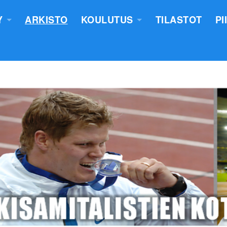
Y
ARKISTO
KOULUTUS
TILASTOT
PI
TUS
YLEISURHEILUN STARTTIKURS
KUNNAT JA TIIMIT
LASTEN VALMENTAJATUTKINT
SEURAT
TUOMARIKOULUTUS
NTASUUNNITELMA
LÄHETTÄJÄKOULUTUS
ERKKIEN ANOMINEN
VALMENTAJAKOULUTUS
 SÄÄNNÖT
PIIRILEIRITYS
100V - EPN YU
NTAKERTOMUKSET
 PÖYTÄSTANDAARIN SAANEET
UTUMINEN