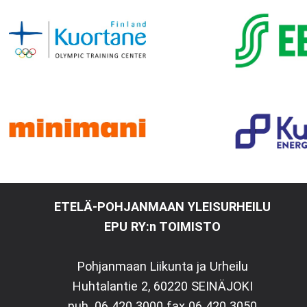
ETELÄ-POHJANMAAN YLEISURHEILU
EPU RY:n TOIMISTO
Pohjanmaan Liikunta ja Urheilu
Huhtalantie 2, 60220 SEINÄJOKI
puh. 06 420 3000 fax 06 420 3050