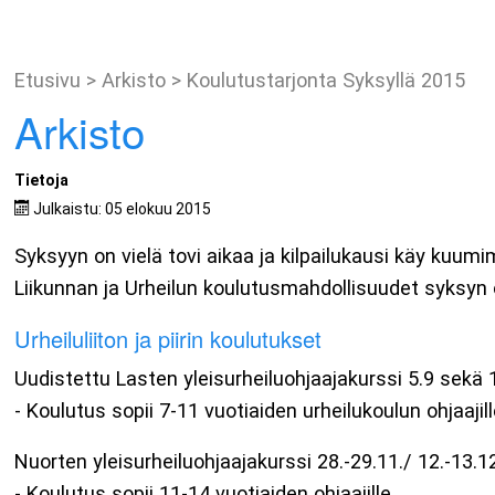
Etusivu
>
Arkisto
>
Koulutustarjonta Syksyllä 2015
Arkisto
Tietoja
Julkaistu: 05 elokuu 2015
Syksyyn on vielä tovi aikaa ja kilpailukausi käy kuumim
Liikunnan ja Urheilun koulutusmahdollisuudet syksyn os
Urheiluliiton ja piirin koulutukset
Uudistettu Lasten yleisurheiluohjaajakurssi 5.9 sekä 
- Koulutus sopii 7-11 vuotiaiden urheilukoulun ohjaajill
Nuorten yleisurheiluohjaajakurssi 28.-29.11./ 12.-13.1
- Koulutus sopii 11-14 vuotiaiden ohjaajille.