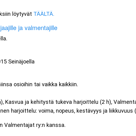
ksiin löytyvät
TÄÄLTÄ.
jille ja valmentajille
lla.
15 Seinäjoella
nsa osioihin tai vaikka kaikkiin.
 h), Kasvua ja kehitystä tukeva harjoittelu (2 h), Valmen
nen harjoittelu: voima, nopeus, kestävyys ja liikkuvuus (
en Valmentajat ry:n kanssa.