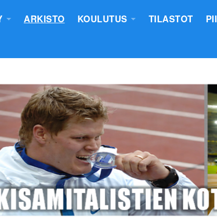
Y
ARKISTO
KOULUTUS
TILASTOT
PI
TUS
YLEISURHEILUN STARTTIKURS
KUNNAT JA TIIMIT
LASTEN VALMENTAJATUTKINT
SEURAT
TUOMARIKOULUTUS
NTASUUNNITELMA
LÄHETTÄJÄKOULUTUS
ERKKIEN ANOMINEN
VALMENTAJAKOULUTUS
 SÄÄNNÖT
PIIRILEIRITYS
100V - EPN YU
NTAKERTOMUKSET
 PÖYTÄSTANDAARIN SAANEET
UTUMINEN