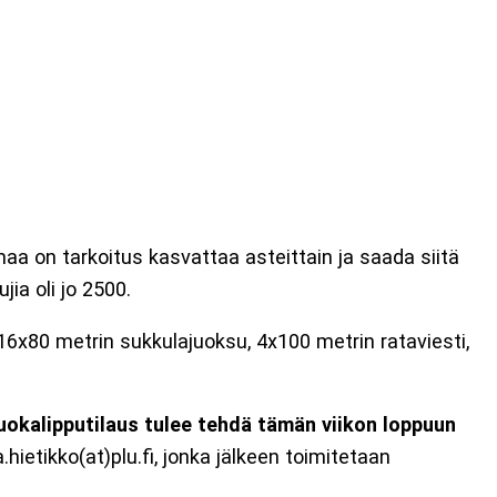
a on tarkoitus kasvattaa asteittain ja saada siitä
ia oli jo 2500.
on 16x80 metrin sukkulajuoksu, 4x100 metrin rataviesti,
uokalipputilaus tulee tehdä tämän viikon loppuun
ietikko(at)plu.fi, jonka jälkeen toimitetaan