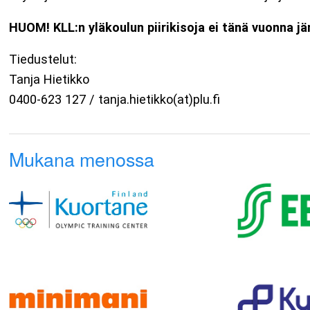
HUOM! KLL:n yläkoulun piirikisoja ei tänä vuonna jä
Tiedustelut:
Tanja Hietikko
0400-623 127 / tanja.hietikko(at)plu.fi
Mukana menossa