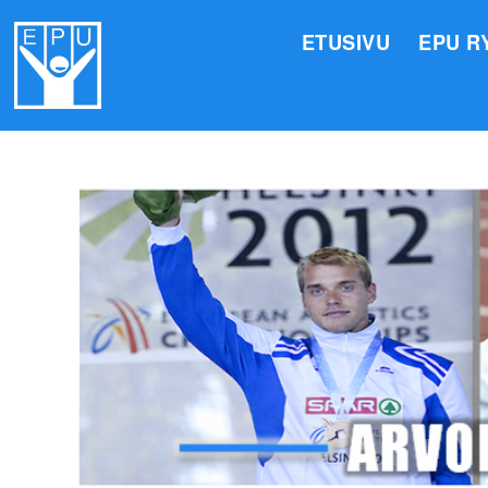
ETUSIVU
EPU R
HALLI
VALIO
JÄSEN
TOIMI
ARVOM
EPU:N
SUOMI
TOIMI
EPU:N
KIRJA