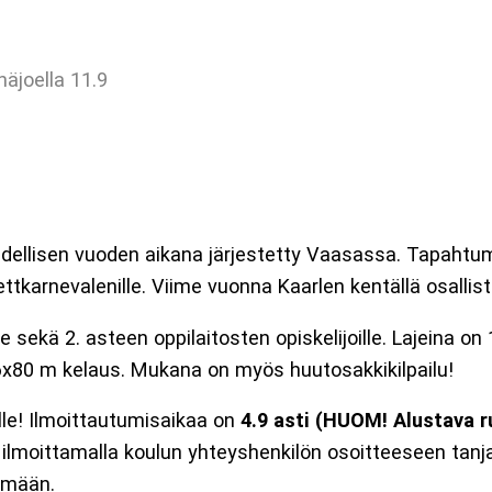
äjoella 11.9
dellisen vuoden aikana järjestetty Vaasassa. Tapahtuma
tkarnevalenille. Viime vuonna Kaarlen kentällä osallistuj
ille sekä 2. asteen oppilaitosten opiskelijoille. Lajeina 
e 6x80 m kelaus. Mukana on myös huutosakkikilpailu!
lle! Ilmoittautumisaikaa on
4.9 asti (HUOM! Alustava r
ilmoittamalla koulun yhteyshenkilön osoitteeseen tanja.h
lmään.