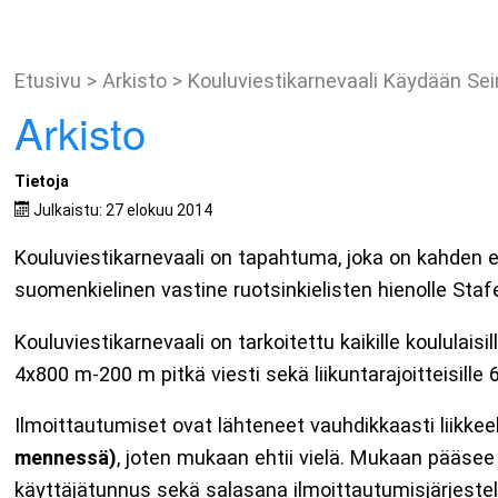
Etusivu
>
Arkisto
>
Kouluviestikarnevaali Käydään Sein
Arkisto
Tietoja
Julkaistu: 27 elokuu 2014
Kouluviestikarnevaali on tapahtuma, joka on kahden e
suomenkielinen vastine ruotsinkielisten hienolle Stafet
Kouluviestikarnevaali on tarkoitettu kaikille koululais
4x800 m-200 m pitkä viesti sekä liikuntarajoitteisill
Ilmoittautumiset ovat lähteneet vauhdikkaasti liikkee
mennessä)
, joten mukaan ehtii vielä. Mukaan pääsee 
käyttäjätunnus sekä salasana ilmoittautumisjärjeste