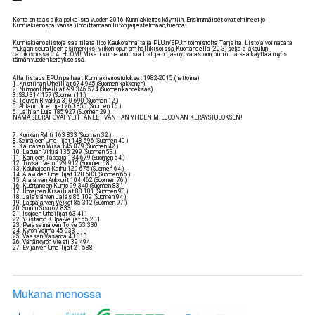
Kohta on taas aika polkaista vuoden 2016 Kunniakierros käyntiin. Ensimmäiset ovat ehtineet jo
Kunniakierrospäivänsä ilmoittamaan liiton järjestelmään, hienoa!
Kunniakierroslistoja saa tilata Ilpo Kaukorannalta ja PLU:n/EPU:n toimistolta Tanjalta. Listoja voi napata
mukaan seuralleen esimerkiksi viikonlopun pm-hallikisoissa Kuortaneella (20.3) sekä alakoulun
hallikisoissa 6.4. HUOM! Mikäli viime vuotisia listoja on jäänyt varastoon, niin niitä saa käyttää myös
tämän vuoden keräyksessä.
Alla listaus EPU:n parhaat Kunniakierrostulokset 1982-2015 (nettoina)
1. Kristiinan Urheilijat 674 945 (Suomen kakkonen)
2. Nurmon Urheilijat -99 346 574 (Suomen kahdeksas)
3. SSU 314 157 (Suomen 11.)
4. Teuvan Rivakka 310 690 (Suomen 12.)
5. Ähtärin Urheilijat 260 850 (Suomen 16.)
6. Laihian Luja 185 927 (Suomen 29.)
NÄMÄ SEURAT OVAT YLITTÄNEET VANHAN YHDEN MILJOONAN KERÄYSTULOKSEN!
7. Kurikan Ryhti 163 833 (Suomen 32.)
8. Seinäjoen Urheilijat 148 696 (Suomen 40.)
9. Kauhavan Wisa 145 879 (Suomen 42.)
10. Lapuan Virkiä 135 299 (Suomen 53.)
11. Karijoen Tappara 134 679 (Suomen 54.)
12. Töysän Veto 129 912 (Suomen 58.)
13. Kauhajoen Karhu 120 675 (Suomen 64.)
14. Alavuden Urheilijat 120 683 (Suomen 66.)
15. Alajärven Ankkurit 104 462 (Suomen 76.)
16. Kuortaneen Kunto 99 340 (Suomen 83.)
17. Ilmajoen Kisailijat 88 101 (Suomen 93.)
18. Jalasjärven Jalas 86 109 (Suomen 94.)
19. Lappajärven Veikot 85 312 (Suomen 97.)
20. Soinin Sisu 67 833
21. Isojoen Urheilijat 63 411
22. Ylistaron Kilpa-Veljet 55 201
23. Peräseinäjoen Toive 53 330
24. Kyrön Voima 45 033
25. Vaasan Vasama 40 810
26. Vähänkyrön Viesti 39 494
27. Evijärven Urheilijat 21 588
Mukana menossa