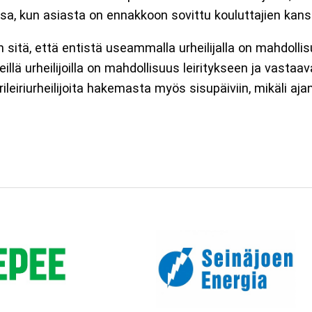
ssa, kun asiasta on ennakkoon sovittu kouluttajien kans
aan sitä, että entistä useammalla urheilijalla on mahdollis
ä urheilijoilla on mahdollisuus leiritykseen ja vastaavasti 
rileiriurheilijoita hakemasta myös sisupäiviin, mikäli aja