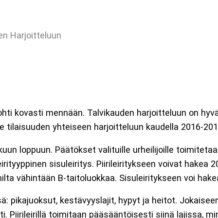
en Harjoitteluun
ti kovasti mennään. Talvikauden harjoitteluun on hyvä ha
oille tilaisuuden yhteiseen harjoitteluun kaudella 2016-201
kuun loppuun. Päätökset valituille urheilijoille toimite
leirityyppinen sisuleiritys. Piirileiritykseen voivat hake
lta vähintään B-taitoluokkaa. Sisuleiritykseen voi hake
ä: pikajuoksut, kestävyyslajit, hypyt ja heitot. Jokaiseen 
Piirileirillä toimitaan pääsääntöisesti siinä lajissa, mi