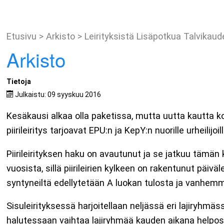
Etusivu
>
Arkisto
>
Leirityksistä Lisäpotkua Talvikaud
Arkisto
Tietoja
Julkaistu: 09 syyskuu 2016
Kesäkausi alkaa olla paketissa, mutta uutta kautta koh
piirileiritys tarjoavat EPU:n ja KepY:n nuorille urheilij
Piirileirityksen haku on avautunut ja se jatkuu tämän 
vuosista, sillä piirileirien kylkeen on rakentunut päivä
syntyneiltä edellytetään A luokan tulosta ja vanhemmi
Sisuleirityksessä harjoitellaan neljässä eri lajiryhmäss
halutessaan vaihtaa lajiryhmää kauden aikana helposti. 