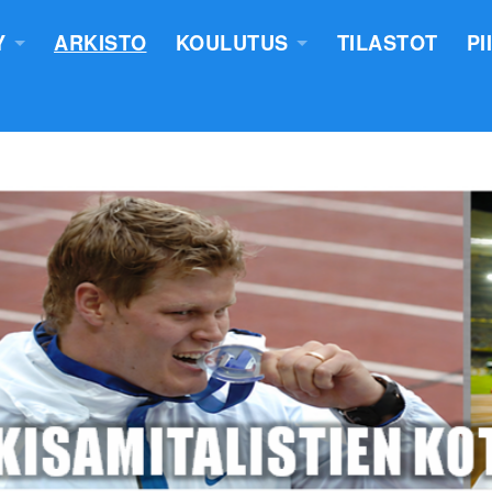
Y
ARKISTO
KOULUTUS
TILASTOT
PI
TUS
YLEISURHEILUN STARTTIKURS
KUNNAT JA TIIMIT
LASTEN VALMENTAJATUTKINT
SEURAT
TUOMARIKOULUTUS
NTASUUNNITELMA
LÄHETTÄJÄKOULUTUS
ERKKIEN ANOMINEN
VALMENTAJAKOULUTUS
 SÄÄNNÖT
PIIRILEIRITYS
100V - EPN YU
NTAKERTOMUKSET
 PÖYTÄSTANDAARIN SAANEET
UTUMINEN