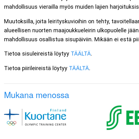
mahdollisuus vierailla myös muiden lajien harjoituksi
Muutoksilla, joita leirityskuvioihin on tehty, tavoitell
alueellisen nuorten maajoukkueleirin ulkopuolelle jääneill
mahdollisuus osallistua sisupäiviin. Mikään ei estä pii
Tietoa sisuleireistä löytyy
TÄÄLTÄ
.
Tietoa piirileireistä löytyy
TÄÄLTÄ
.
Mukana menossa