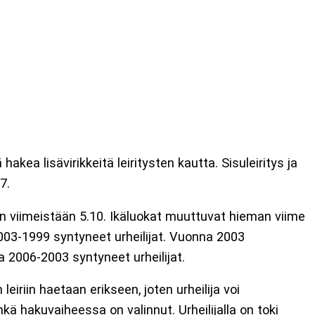
kea lisävirikkeitä leiritysten kautta. Sisuleiritys ja
7.
taan viimeistään 5.10. Ikäluokat muuttuvat hieman viime
a 2003-1999 syntyneet urheilijat. Vuonna 2003
a 2006-2003 syntyneet urheilijat.
leiriin haetaan erikseen, joten urheilija voi
nkä hakuvaiheessa on valinnut. Urheilijalla on toki