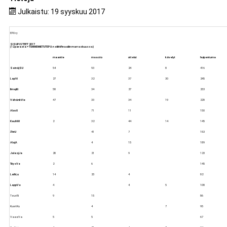
Julkaistu: 19 syyskuu 2017
EPU ry
SISUPISTEET 2017
(12 parasta = TUMMENNETUTEPU:n eliittifinaaliin marraskuussa)
maantie
maasto
ottelut
kävelyt
huipentuma
SeinäjSU
54
93
24
8
416
LapVi
27
32
37
30
245
IlmajKi
58
34
27
233
VähänkVie
47
33
34
19
229
AlavU
71
11
150
KauhWi
2
32
44
14
145
ÄhtU
41
7
153
AlajA
4
15
189
JalasjJa
28
21
9
123
TöysVe
2
6
145
LaihLu
14
23
4
82
LappVe
4
4
5
108
TeuvRi
9
15
86
KuortKu
4
7
95
VaasVa
5
5
67