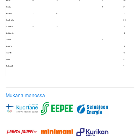
KyrVoi
4
21
4
7
34
KristU
7
61
KurikRy
7
4
27
KauhajKa
32
VaasTo
4
2
23
LehtimJy
28
AlahKi
7
17
KarijTa
20
SoinSi
16
EvijU
9
PalosUS
1
Mukana menossa