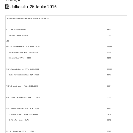
Julkaistu: 25 touko 2016
E-P:n moukari-cupin tilanne kahden osakilpailun TöVe 14
M 1. Juhana Mäkelä YKV
58,12
2. Tuomo Tarvainen KaWi
56,10
M19 -
M17 1. Veikka Koskinen KaKa 65,06 + 66,85
131,81
2. Aaro Iso-Kungas SSU 30,35+30,39
60,74
3. Marko Kitula TöVe 52,58
52,58
P15 1. Pekka Kallioniemi TöVe 50,33 + 53,92
104,25
2. Ville Vannesluoma TöVe 42,71 + 41,26
83,97
P14 1. Samuli Harju TöVe 29,24 + 29,70
58,54
P13 1. Juho-Joel Mäenpää LaVe - 38,36
38,36
P12 1. Mikko Kallioniemi TöVe 29,29 + 26,70
55,99
2. Santeri Harju TöVe 25,85+25,42
51,27
3. Toivo Tarvainen KaWi
33,92
P11 1. Jerry Harju TöVe 25,00 -
25,00