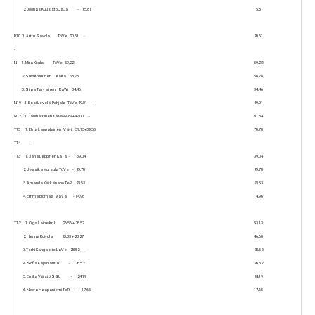
2. Joonas Kuusisto JaJa - 15,81
15,81
P10 1. Arttu Savola TöVe 20,51 -
20,51
-
N 1. Mira Kitula TöVe 59,22
59,22
2. Suvi Koskinen KaKa 58,78
58,78
3. Sirpa Tarvainen KaWi 34,46
34,46
N19 1. Essi Levelä-Pohjala TöVe 49,01 -
49,01
N17 1. Janina Ylinen KaKa 44,84+47,00 -
91,84
T15 1. Elina Lappalainen Vävi 39,15+39,55
78,70
T14 -
T13 1. Jana Leppinen KaTa - 39,04
39,04
2. Jessika Mursula TöVe - 29,78
29,78
3. Amanda Kätkänaho TeRi . 23,53
23,53
4. Emma Elomaa VaVa - 14,96
14,96
T12 1. Olga Laine KrU 26,56 + 26,57
53,13
2. Henna Koivula 23,33 + 23,27
46,60
3.Terhi Kangastie LaVe 28,52 -
28,52
4. Sofia Kajanlahti Ik - 26,52
26,52
5. Emilia Väistö SSU - 24,19
24,19
6. Noora Haapaniemi TeRi - 17,65
17,65