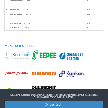
T11 1. Fanni Käkänaho TeRi - 18,95
18,95
T10 1. iina Ylinen KaKa - 18,00
18,00
2. Sanni Iso-Kungas SSU 6,53 + 5,42
11,95
T9 1. olivia Laasanen IK - 15,56
15,56
2. Venla Mäki AU - 13,12
13,12
Mukana menossa
Käytämme evästeitä parantaaksemme käyttökokemustasi verkkosivustollamme. Selaamalla tätä
verkkosivustoa hyväksyt evästeiden käytön.
Ok, ymmärsin!