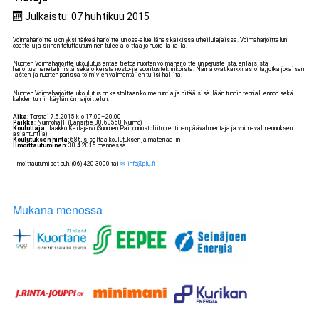
Julkaistu: 07 huhtikuu 2015
Voimaharjoittelu on yksi tärkeä harjoittelun osa-alue lähes kaikissa urheilulajeissa. Voimaharjoittelun
opettelu ja siihen totuttautuminen tulee aloittaa jo nuorella iällä.
Nuorten Voimaharjoittelukoulutus antaa tietoa nuorten voimaharjoittelun perusteista, erilaisista
harjoitusmenetelmistä sekä oikeista nosto- ja suoritustekniikoista. Nämä ovat kaikki asioita, jotka jokaisen
lasten- ja nuorten parissa toimivien valmentajien tulisi hallita.
Nuorten Voimaharjoittelukoulutus on kestoltaan kolme tuntia ja pitää sisällään tunnin teorialuennon sekä
kahden tunnin käytännön harjoittelun.
Aika
: Torstai 7.5.2015 klo 17.00–20.00
Paikka
: Nurmohalli (Länsitie 30, 60550 Nurmo)
Kouluttaja
: Jaakko Kailajärvi (Suomen Painonnostoliiton entinen päävalmentaja ja voimavalmennuksen
asiantuntija)
Koulutuksen hinta:
68€, sisältää koulutuksen ja materiaalin
Ilmoittautuminen
: 30.4.2015 mennessä
Ilmoittautumiset puh. (06) 420 3000 tai
info@plu.fi
Mukana menossa