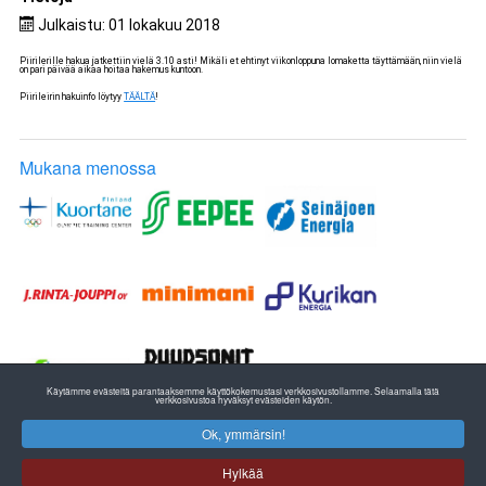
Julkaistu: 01 lokakuu 2018
Piirilerille hakua jatkettiin vielä 3.10 asti! Mikäli et ehtinyt viikonloppuna lomaketta täyttämään, niin vielä
on pari päivää aikaa hoitaa hakemus kuntoon.
Piirileirin hakuinfo löytyy
TÄÄLTÄ
!
Mukana menossa
Käytämme evästeitä parantaaksemme käyttökokemustasi verkkosivustollamme. Selaamalla tätä
verkkosivustoa hyväksyt evästeiden käytön.
Ok, ymmärsin!
ETELÄ-POHJANMAAN YLEISURHEILU
EPU RY:n TOIMISTO
Hylkää
Pohjanmaan Liikunta ja Urheilu