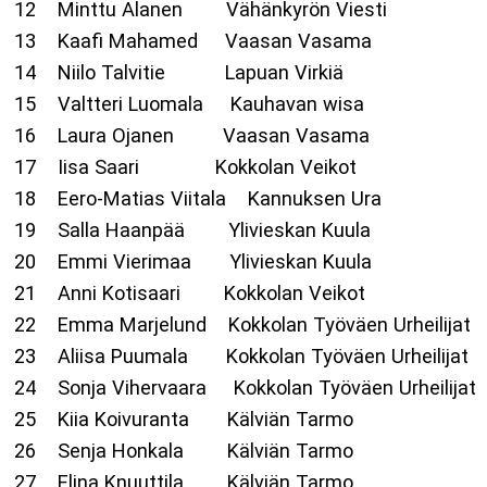
12 Minttu Alanen Vähänkyrön Viesti
13 Kaafi Mahamed Vaasan Vasama
14 Niilo Talvitie Lapuan Virkiä
15 Valtteri Luomala Kauhavan wisa
16 Laura Ojanen Vaasan Vasama
17 Iisa Saari Kokkolan Veikot
18 Eero-Matias Viitala Kannuksen Ura
19 Salla Haanpää Ylivieskan Kuula
20 Emmi Vierimaa Ylivieskan Kuula
21 Anni Kotisaari Kokkolan Veikot
22 Emma Marjelund Kokkolan Työväen Urheilijat
23 Aliisa Puumala Kokkolan Työväen Urheilijat
24 Sonja Vihervaara Kokkolan Työväen Urheilijat
25 Kiia Koivuranta Kälviän Tarmo
26 Senja Honkala Kälviän Tarmo
27 Elina Knuuttila Kälviän Tarmo