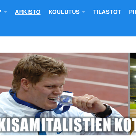
Y
ARKISTO
KOULUTUS
TILASTOT
PI
TUS
YLEISURHEILUN STARTTIKURS
KUNNAT JA TIIMIT
LASTEN VALMENTAJATUTKINT
SEURAT
TUOMARIKOULUTUS
NTASUUNNITELMA
LÄHETTÄJÄKOULUTUS
ERKKIEN ANOMINEN
VALMENTAJAKOULUTUS
 SÄÄNNÖT
PIIRILEIRITYS
100V - EPN YU
NTAKERTOMUKSET
 PÖYTÄSTANDAARIN SAANEET
UTUMINEN