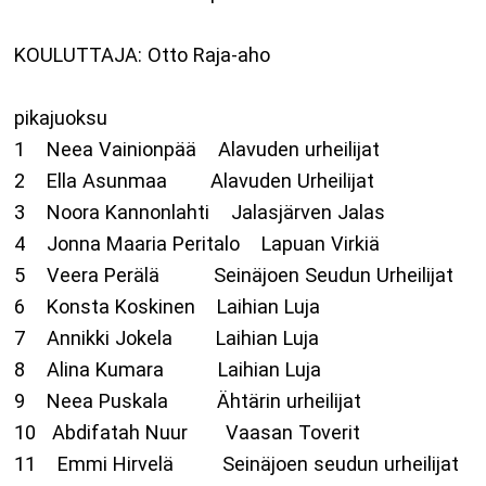
KOULUTTAJA: Otto Raja-aho
pikajuoksu
1 Neea Vainionpää Alavuden urheilijat
2 Ella Asunmaa Alavuden Urheilijat
3 Noora Kannonlahti Jalasjärven Jalas
4 Jonna Maaria Peritalo Lapuan Virkiä
5 Veera Perälä Seinäjoen Seudun Urheilijat
6 Konsta Koskinen Laihian Luja
7 Annikki Jokela Laihian Luja
8 Alina Kumara Laihian Luja
9 Neea Puskala Ähtärin urheilijat
10 Abdifatah Nuur Vaasan Toverit
11 Emmi Hirvelä Seinäjoen seudun urheilijat