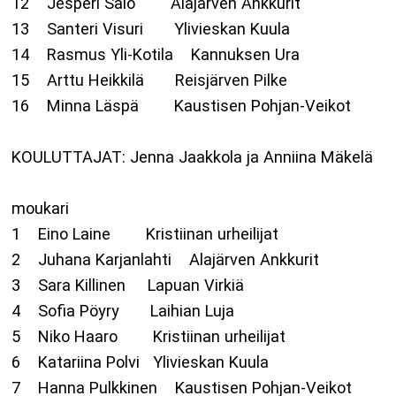
12 Jesperi Salo Alajärven Ankkurit
13 Santeri Visuri Ylivieskan Kuula
14 Rasmus Yli-Kotila Kannuksen Ura
15 Arttu Heikkilä Reisjärven Pilke
16 Minna Läspä Kaustisen Pohjan-Veikot
KOULUTTAJAT: Jenna Jaakkola ja Anniina Mäke
moukari
1 Eino Laine Kristiinan urheilijat
2 Juhana Karjanlahti Alajärven Ankkurit
3 Sara Killinen Lapuan Virkiä
4 Sofia Pöyry Laihian Luja
5 Niko Haaro Kristiinan urheilijat
6 Katariina Polvi Ylivieskan Kuula
7 Hanna Pulkkinen Kaustisen Pohjan-Veikot