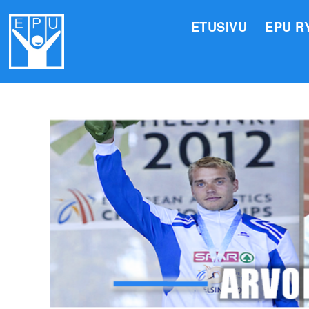
ETUSIVU
EPU R
HALLI
VALIO
JÄSEN
TOIMI
ARVOM
EPU:N
SUOMI
TOIMI
EPU:N
KIRJA