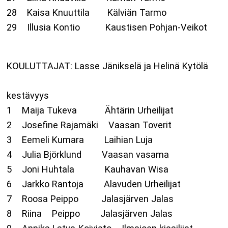
28 Kaisa Knuuttila Kälviän Tarmo
29 Illusia Kontio Kaustisen Pohjan-Veikot
KOULUTTAJAT: Lasse Jänikselä ja Helinä Kytöl
kestävyys
1 Maija Tukeva Ähtärin Urheilijat
2 Josefine Rajamäki Vaasan Toverit
3 Eemeli Kumara Laihian Luja
4 Julia Björklund Vaasan vasama
5 Joni Huhtala Kauhavan Wisa
6 Jarkko Rantoja Alavuden Urheilijat
7 Roosa Peippo Jalasjärven Jalas
8 Riina Peippo Jalasjärven Jalas