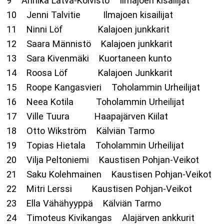
9 Annika Latva-Koivisto Ilmajoen kisailijat
10 Jenni Talvitie Ilmajoen kisailijat
11 Ninni Löf Kalajoen junkkarit
12 Saara Männistö Kalajoen junkkarit
13 Sara Kivenmäki Kuortaneen kunto
14 Roosa Löf Kalajoen Junkkarit
15 Roope Kangasvieri Toholammin Urheilijat
16 Neea Kotila Toholammin Urheilijat
17 Ville Tuura Haapajärven Kiilat
18 Otto Wikström Kälviän Tarmo
19 Topias Hietala Toholammin Urheilijat
20 Vilja Peltoniemi Kaustisen Pohjan-Veikot
21 Saku Kolehmainen Kaustisen Pohjan-Veikot
22 Mitri Lerssi Kaustisen Pohjan-Veikot
23 Ella Vähähyyppä Kälviän Tarmo
24 Timoteus Kivikangas Alajärven ankkurit