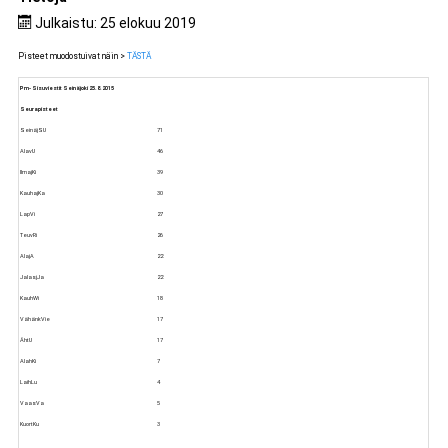
Julkaistu: 25 elokuu 2019
Pisteet muodostuivat näin >
TÄSTÄ
Pm- Sisuviestit Seinäjoki 25.8.2015
Seurapisteet
SeinäjSU
71
AlavU
46
IlmajKi
39
KauhajKa
30
LapVi
27
TeuvRi
26
AlajA
22
JalasjJa
22
KauhWi
18
VähänkVie
17
ÄhtU
17
AlahKi
7
LaihLu
4
VaasVa
5
KuortKu
3