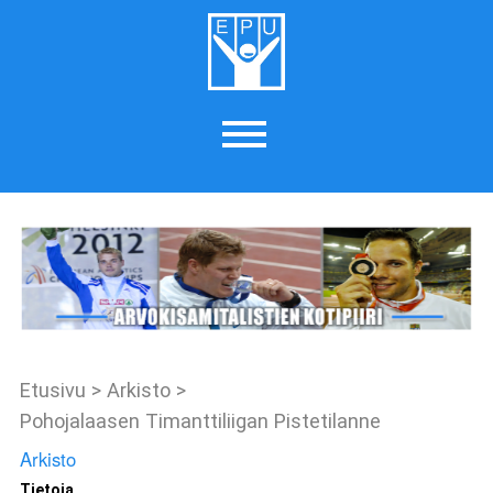
Etusivu
>
Arkisto
>
Pohojalaasen Timanttiliigan Pistetilanne
Arkisto
Tietoja