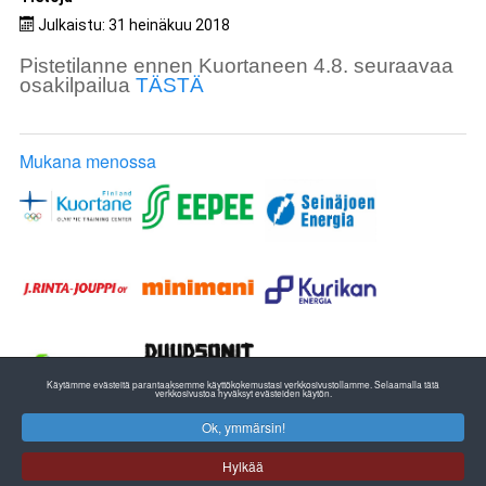
Julkaistu: 31 heinäkuu 2018
Pistetilanne ennen Kuortaneen 4.8. seuraavaa
osakilpailua
TÄSTÄ
Mukana menossa
Käytämme evästeitä parantaaksemme käyttökokemustasi verkkosivustollamme. Selaamalla tätä
verkkosivustoa hyväksyt evästeiden käytön.
Ok, ymmärsin!
ETELÄ-POHJANMAAN YLEISURHEILU
EPU RY:n TOIMISTO
Hylkää
Pohjanmaan Liikunta ja Urheilu
Huhtalantie 2, 60220 SEINÄJOKI