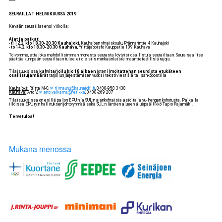
SEURAILLAT HELMIKUUSSA 2019
Kevään seuraillat ensi viikolla:
Ajat ja paikat:
-
ti 12.2. klo 18.30-20.30 Kauhajoki
, Kauhajoen yhteiskoulu, Prännärintie 4 Kauhajoki
-
to 14.2. klo 18.30-20.30 Kauhava
, Yrittäjäopisto Kauppatie 109 Kauhava
Toivomme, että joka mahdollisimman monesta seurasta löytyisi osallistuja seurailtaan. Seura saa itse
päättää kumpaan seurailtaan tulee, ei ole siis minkäänlaisia maantieteellisiä rajoja.
Tilaisuuksissa
kahvitarjoilu klo 18 alkaen
, joten
ilmoitattehan seuroista etukäteen
osallistujamäärät
tarjoilun järjestämisen vuoksi tekstiviestillä tai sähköpostilla
Kauhajoki:
Riitta M-C,
riimaunu@kauhajoki.fi
, 0400-958 3438
Kauhava:
Arto V,
arto.valkama@netikka
, 0400-269 207
Tilaisuuksissa on esillä paljon EPU:n ja SUL:n ajankohtaisia asioita ja yu- hengen kohotusta. Paikalla
illoissa EPU ry:n hallituksen johtoryhmää sekä SUL:n läntien alueen aluepäällikkö Tapio Rajamäki.
Tervetuloa!
Mukana menossa