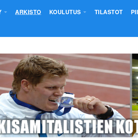
Y
ARKISTO
KOULUTUS
TILASTOT
PI
TUS
YLEISURHEILUN STARTTIKURS
KUNNAT JA TIIMIT
LASTEN VALMENTAJATUTKINT
SEURAT
TUOMARIKOULUTUS
NTASUUNNITELMA
LÄHETTÄJÄKOULUTUS
ERKKIEN ANOMINEN
VALMENTAJAKOULUTUS
 SÄÄNNÖT
PIIRILEIRITYS
100V - EPN YU
NTAKERTOMUKSET
 PÖYTÄSTANDAARIN SAANEET
UTUMINEN