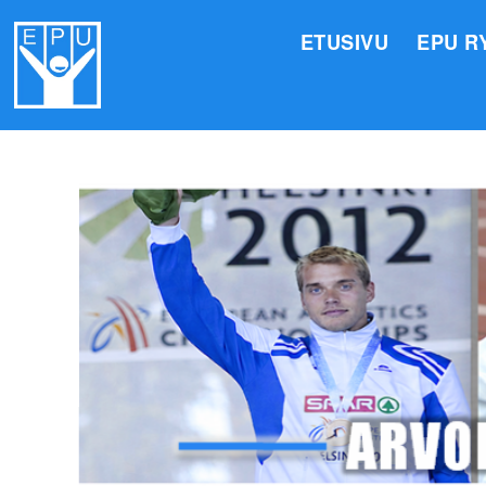
ETUSIVU
EPU R
HALLI
VALIO
JÄSEN
TOIMI
ARVOM
EPU:N
SUOMI
TOIMI
EPU:N
KIRJA