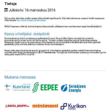
Tietoja
Julkaistu: 16 marraskuu 2016
Nyt on aika tarkistaa ovatko seuran yhteystiedot ajantasalla. Käy tarkistamassa seurasi tiedot seuraavan
linkin kautta
http://epury.fi/epu-ry/jasenseurat
Mikäli huomaat virheitä, toimita korjatut yhteystiedot sähköpostitse osoitteeseen tanja.hietikko(at)plu.fi.
Kasva urheilijaksi -testipäivät
Ensimmäinen piirileiri on takana ja poikkeuksellisesti Kasva Urheilijaksi testipäivät siirrettin
ensimmäisen ja toisen leirin väliselle ajalle. Testejä voidaan toteuttaa joulu ja tammikuun aikana.
Muutamat seurat ovat jo testipäivänsä ilmoittaneet ja nyt on muidenkin halukkaiden hyvä hetki päättää
ajankohdat, jotta voimme yhdessä tiedotaa testeistä eteenpäin.
Seurat, jotka järjestävät keskitetysti testipäiviä ilmoittakaa ajankohta, paikka, mahdollinen testimaksu
osoitteeseen tanja.hietikko(at)plu.fi
25.11 mennessä.
Testipäivät toimitetaan suoraan piirileiriurheilijoille
sekä julkaistaan EPU:n sivuilla.
Mukana menossa