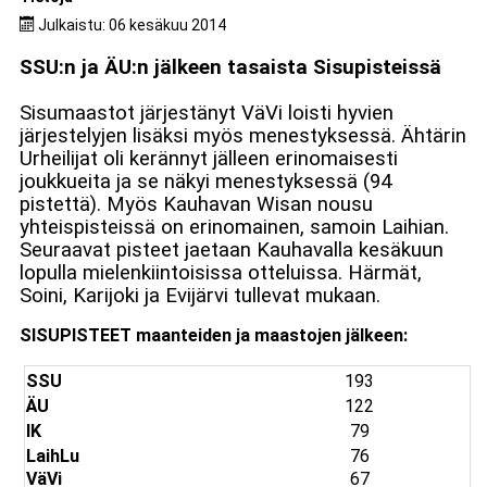
Julkaistu: 06 kesäkuu 2014
SSU:n ja ÄU:n jälkeen tasaista Sisupisteissä
Sisumaastot järjestänyt VäVi loisti hyvien
järjestelyjen lisäksi myös menestyksessä. Ähtärin
Urheilijat oli kerännyt jälleen erinomaisesti
joukkueita ja se näkyi menestyksessä (94
pistettä). Myös Kauhavan Wisan nousu
yhteispisteissä on erinomainen, samoin Laihian.
Seuraavat pisteet jaetaan Kauhavalla kesäkuun
lopulla mielenkiintoisissa otteluissa. Härmät,
Soini, Karijoki ja Evijärvi tullevat mukaan.
SISUPISTEET maanteiden ja maastojen jälkeen:
SSU
193
ÄU
122
IK
79
LaihLu
76
VäVi
67