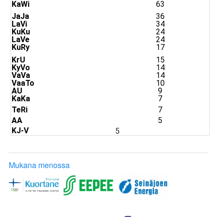
KaWi
63
JaJa
36
LaVi
34
KuKu
24
LaVe
24
KuRy
17
KrU
15
KyVo
14
VaVa
14
VaaTo
10
AU
9
KaKa
7
TeRi
7
AA
5
KJ-V
5
Mukana menossa