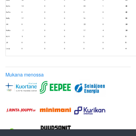
KyVo
14
0
0
34
1
49
KaTa
0
0
0
0
0
40
KuRy
17
5
0
16
1
39
AK
0
6
0
22
0
28
KaKa
7
0
0
17
4
28
KJ-V
5
0
0
0
0
5
JU
0
0
0
5
0
5
LeJy
0
0
0
0
0
4
Mukana menossa