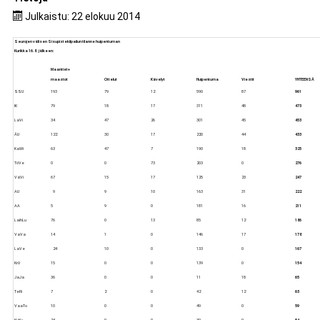
Julkaistu: 22 elokuu 2014
Seurojen välisen Sisupistekilpailun tilanne huipentuman
Kurikka 16.8. jälkeen:
Maantiet+
maastot
Ottelut
Kävelyt
Huipentuma
Viestit
YHTEENSÄ
SSU
193
79
12
590
87
961
IK
79
18
17
311
48
473
LaVi
34
47
26
301
45
453
ÄU
122
30
17
220
44
433
KaWi
63
47
7
190
18
325
TöVe
0
0
73
203
0
276
VäVi
67
15
17
125
23
247
AU
9
9
10
163
31
222
AA
5
9
0
181
16
211
LaihLu
76
0
13
85
12
186
VaVa
14
1
0
146
17
178
LaVe
24
10
0
133
0
167
KrU
15
0
0
139
0
154
JaJa
36
0
0
11
18
65
TeRi
7
2
0
42
12
63
VaaTo
10
0
0
49
0
59
KuKu
24
0
0
30
0
54