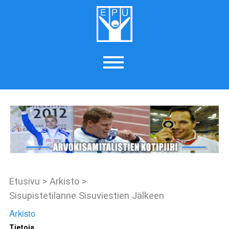
Etusivu
>
Arkisto
>
Sisupistetilanne Sisuviestien Jälkeen
Arkisto
Tietoja