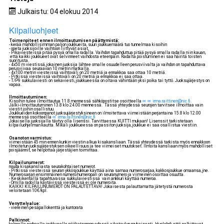
Julkaistu: 04 elokuu 2014
Kilpailuohjeet
Toimenpiteet ennen ilmoittautumisen päättymistä:
- kerää mahdollisimman paljon joukkueita, suuri joukkuemäärä tuo tunnelmaa kisoihin
- opeta juoksijoille vaihtoon liittyvät asiat,
- Pikaviesteissä pitää pysyä omalla radalla. Vaihdon tapahduttua pitää pysyä omalla radalla niin kauan,
että kaikki joukkueet ovat selvinneet vaihdosta eteenpäin. Radalta poistuminen ei saa häiritä toisten
suoritusta.
- 4x50 m viestissä, jokainen juoksija lähtee omalle osuudelleen perusviivalta ja vaihdon on tapahduttava
perusviivaa seuraavan 10 metrin matkalla.
- 4x100 metrin viesteissä vaihtoväli on 20 metriä ja ennakkoa saa ottaa 10 metriä.
- Pitkissä viesteissä vaihtoväli on 20 metriä ja ennakkoa ei saa ottaa.
- T/P9 sukkulaviesti on sekaviesti, joukkueessa on oltava vähintään yksi poika tai tyttö. Juoksujärjestys on
vapaa.
Ilmoittautuminen:
Kisoihin tulee ilmoittautua 11.8 mennessä sähköpostitse osoitteella
irma.raittinen@nic.fi
.
Jälki-ilmoittautuminen 13.8 klo 24.00 mennessä. Tässä yhteydessä seurojen tarvitsee ilmoittaa vain
viestit joihin osallistuu.
Joukkueiden kokoonpanot juoksujärjestyksineen on ilmoitettava viimeistään perjantaina 15.8 klo 12.00
mennessä osoitteella
irma.raittinen@nic.fi
Jokaisella juoksijalla täytyy olla lisenssi. Tarvittaessa KUITTI mukaan! Lisenssit tarkistetaan
kilpailuohjelman kautta. Mikäli joukkueessa on passiton juoksija, joukkue ei saa osallistua viestiin.
Osanoton varmistus:
viimeistään 45 min ennen kunkin viestin alkua kisakansliaan. Tässä yhteydessä tarkista myös ennakkoon
ilmoitetun juoksujärjestyksen oikeellisuus ja tee viimeiset muutokset. Ilmoita kansliaan myös mahdolliset
poisjäännit, se helpottaa järjestäjien toimintaa.
Kilpailunumerot:
nouda kisakansliasta seurakohtaiset numerot.
- Pitkissä viesteissä seuran ykkösjoukkue käyttää aina samaa numerosarjaa, kakkosjoukkue omaansa, jne.
Numerosarjan ensimmäinen numero/numeropari on seuranumero ja viimeinen osoittaa osuutta.
- Keskikentällä tapahtuvassa sukkulaviestissä vain ankkuri käyttää numeroa.
- Omilla radoilla käytävissä viesteissä ei ole numeroita.
KAIKKI KILPAILUNUMEROT ON PALAUTETTAVA! Jokaisesta palauttamatta jätetystä numerosta
veloitetaan 10€/kpl.
Verryttelyalue:
- viereinen pesäpallokenttä ja kuntorata
Palkinnot: