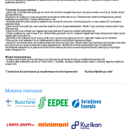
kolmelle parhaalle joukkueelle pääkatsomon edessä aikataulun mukaisesti. Huolehdi että palkittavat
joukkueet paikalle
Toiminta kisojen aikana
- varmista, että jokainen juoksija on valmiina omalle osuudelleen hyvissä ajoin ennen viestiä ja löytää oman
lähtöpaikkansa.
Aikataulu on tiukka ja siinä pysyminen on kaikkien yhteinen asia. Puuttuminen lähtö/vaihtopaikalta johtaa
joukkueen poisjääntiin. Aikaa odotteluun ei ole.
- ratajärjestykset julkaistaan kisakanslian seinällä olevalla ilmoitustaululla viimeistään 20 min kunkin
juoksun alkua.
- pikaviesteissä juoksija saa asettaa radalle omia teippimerkkejään. Merkit saa asettaa rataan edellisen
erän juostua.
- pikaviesteissä alkueristä loppukilpailuun pääsee 8 parasta aikojen perusteella.
- mikäli joukkueita varmistaa 8 tai vähemmän, juostaan viesti suoraan loppukilpailuna aikataulun mukaisesti
loppukilpailun paikalla.
- huolehdi, että sukkulaviestissä ja pitkissä viesteissä juoksijoilla em. ohjeiden mukaisesti numerot.
Pikaviesteissä ankkureilla on lahjenumerot, jotka kiinnitetään oikeaan reiteen.
- kentällä ovat kerrallaan vain juoksuvuorossa olevat kilpailijat. Muut kilpailijat, huoltajat ja katsojat ovat joko
katsomossa tai rataa kiertävän aidan ulkopuolella. Säännöt kieltävät kannustamisen sisäkentän.
Vaihtohenkilökunnalla ja järjestysmiehillä on oikeus poistaa asiaan kuulumattomat juoksijat ja huoltajat
radan ulkopuolelle.
Muuta huomioitavaa
- kisojen ajan kilpailijoita, huoltajia ja kilpailijoita palvelee kioski ja makkaranmyyntipiste.
- Kurikan urheilukentän osoite on Tanelintie 7, Kurikka. Kurikan markkinoiden vuoksi liikenne ohjattu markkina-
alueen ohi.
Tervetuloa kisailemaan ja nauttimaan viestin huumasta! Kurikan Ryhdin yu-väki
Mukana menossa