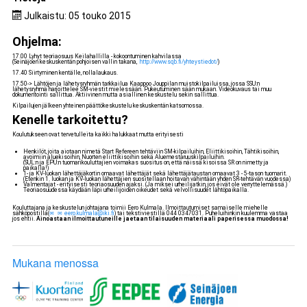
Julkaistu: 05 touko 2015
Ohjelma:
17.00 Lyhyt teoriaosuus Keilahallilla - kokoontuminen kahvilassa
(Seinäjoen keskuskentän pohjoisen vallin takana,
http://www.sqb.fi/yhteystiedot/
)
17.40 Siirtyminen kentälle, nollalaukaus.
17.50-> Lähtöjen ja lähetysryhmän tarkkailua Kaappoo Jouppilan muistokilpailuissa, jossa SSU:n
lähetysryhmä harjoittelee SM-viestit mielessään. Pukeutuminen sään mukaan. Videokuvaus tai muu
dokumentointi sallittua. Aktiivinen mutta asiallinen keskustelu sekin sallittua.
Kilpailujen jälkeen yhteinen päättökeskustelu keskuskentän katsomossa.
Kenelle tarkoitettu?
Koulutukseen ovat tervetulleita kaikki halukkaat mutta erityisesti
Henkilöt, joita aiotaan nimetä Start Refereen tehtäviin SM-kilpailuihin, Eliittikisoihin, Tähtikisoihin,
avoimiin aluekisoihin, Nuorten eliittikisoihin sekä Aluemestaruuskilpailuihin.
(SUL:n ja EPU:n tuomarikouluttajien voimakas suositus on, että näissä kisoissa SR on nimetty ja
paikalla!)
1- ja KV-luokan lähettäjäkortin omaavat lähettäjät sekä lähettäjätaustan omaavat 3 - 5-tason tuomarit.
(Etenkin 1. luokan ja KV-luokan lähettäjien suositellaan hoitavan vähintään yhden SR-tehtävän vuodessa)
Valmentajat - erityisesti teoriaosuuden ajaksi. (Ja miksei urheilijatkin, jos eivät ole verryttelemässä.)
Teoriaosuudessa käydään läpi urheilijoiden oikeudet sekä velvollisuudet lähtöpaikalla.
Kouluttajana ja keskustelun johtajana toimii Eero Kulmala. Ilmoittautumiset samaiselle miehelle
sähköpostilla(
eero.kulmala@iki.fi
) tai tekstiviestillä 044 0347031. Puheluihinkin kuulemma vastaa
jos ehtii.
Ainoastaan ilmoittautuneille jaetaan tilaisuuden materiaali paperisessa muodossa!
Mukana menossa