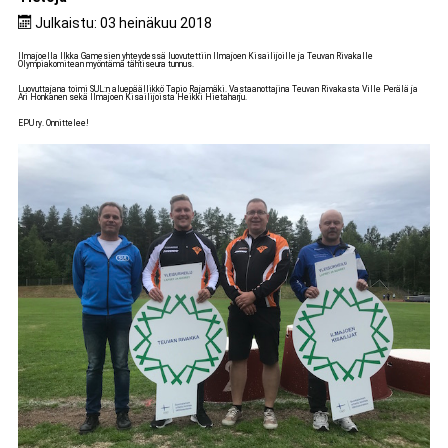
Julkaistu: 03 heinäkuu 2018
Ilmajoella Ilkka Gamesien yhteydessä luovutettiin Ilmajoen Kisailijoille ja Teuvan Rivakalle
Olympiakomitean myöntämä tähtiseura tunnus.
Luovuttajana toimi SUL:n aluepäällikkö Tapio Rajamäki. Vastaanottajina Teuvan Rivakasta Ville Perälä ja
Ari Honkanen sekä Ilmajoen Kisailijoista Heikki Hietaharju.
EPU ry. Onnittelee!