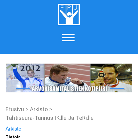
Etusivu
>
Arkisto
>
Tähtiseura-Tunnus IK:lle Ja TeRi:lle
Arkisto
Tietoja