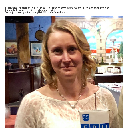
EPU ry:n hallitus muisti ja kiitti Tanja Hietikkoa erinomaisesta työstä EPU:n nuorisokouluttajana.
Hännelle luovutettiin EPU:n pöytästandi nro 68.
Onnea ja menestystä uuteen työhön SSU:n toimitusjohtajana!