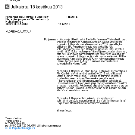
Julkaistu: 18 kesäkuu 2013
Pohjanmaan Liikunta ja Urheilu ry TIEDOTE
Etelä-Pohjanmaan Yleisurheilu ry
Huhtalantie 2
60220 SEINÄJOKI 11.6.2013
NUORISOKOULUTTAJA
Pohjanmaan Liikunta ja Urheilu sekä Etelä-Pohjanmaan Yleisurheilu ovat
yhdessä rekrytoineet nuorisokouluttajan. Ajatus yhteisestä
nuorisokouluttajasta sai alkunsa vuoden 2012 puolella, kun
silloinen EPU ry:n puheenjohtaja Ahti Arokallio näki
yhteistyömahdollisuuden. Rekrytointiprosessi lähti käyntiin
keväällä 2013, kun molempien järjestöjen edustajat totesivat,
että heillä on hyvin samansuuntaiset tavoitteet ja ajatukset
tulevan nuorisokouluttajan tehtävistä. Valinnan tekivät PLU:n
aluejohtaja Aino-Maija Siren, EPU ry:n nykyinen puheenjohtaja
Hannu Kangas sekä EPU ry:n nuorisovalmennustiimiin
puheenjohtaja Hannu Tuuri.
Nuorisokouluttajaksi valittiin Tanja Hietikko (liikunnanohjaaja
AMK) ja hän aloitti tehtävässään 3.6.2013 vauhdikkaasti
Sporttis-leirien merkeissä. Hietikko on toiminut lasten ja
nuorten liikunnan parissa Vantaan kaupungilla sekä
liikunnanohjaajan että liikunnansuunnittelijan tehtävissä.
Entisenä keskimatkojen juoksijana myös yleisurheilumaailma
on tuttua maaperää. Kokemusta ohjaus- ja seuratoiminnasta on
kertynyt Teuvan Rivakan, Lahden Ahkeran sekä Lahden seudun
Yleisurheilun alaisuudessa.
Nuorisokouluttajan tehtäviin kuuluu kouluyhteistyön
kehittäminen, koulutusten järjestäminen, piirileiritysten ja laji-
iltojen toteuttaminen sekä tapahtumatoiminta.
Yhteystiedot:
Tanja Hietikko
Huhtalantie 2
60220 SEINÄJOKI
puh. 0400 623 127 (HUOM! Väliaikainen numero)
tanja.hietikko@plu.fi